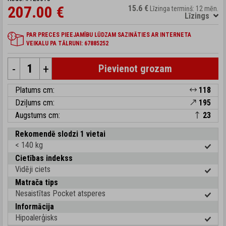
207.00 €
15.6 €
Līzinga termiņš: 12 mēn.
Līzings
PAR PRECES PIEEJAMĪBU LŪDZAM SAZINĀTIES AR INTERNETA
VEIKALU PA TĀLRUNI: 67885252
-
+
Pievienot grozam
Platums cm:
118
Dziļums cm:
195
Augstums cm:
23
Rekomendē slodzi 1 vietai
< 140 kg
Cietības indekss
Vidēji ciets
Matrača tips
Nesaistītas Pocket atsperes
Informācija
Hipoalerģisks