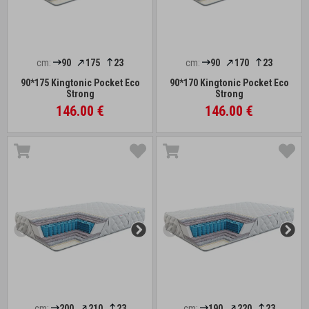
cm:
90
175
23
cm:
90
170
23
90*175 Kingtonic Pocket Eco
90*170 Kingtonic Pocket Eco
Strong
Strong
146.00 €
146.00 €
cm:
200
210
23
cm:
190
220
23