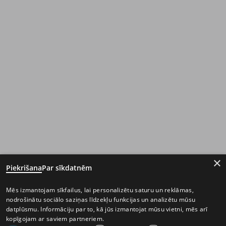
×
Piekrišana
Par sīkdatnēm
Mēs izmantojam sīkfailus, lai personalizētu saturu un reklāmas,
nodrošinātu sociālo saziņas līdzekļu funkcijas un analizētu mūsu
datplūsmu. Informāciju par to, kā jūs izmantojat mūsu vietni, mēs arī
kopīgojam ar saviem partneriem.