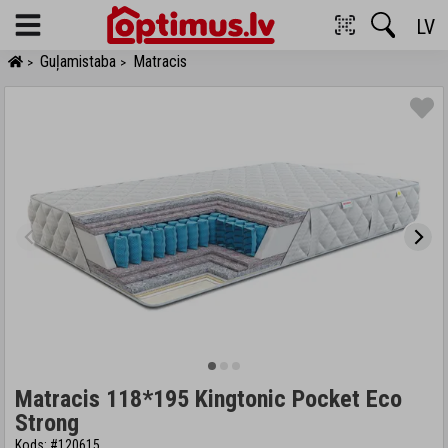
LV
Menu
Guļamistaba
Matracis
>
>
Matracis 118*195 Kingtonic Pocket Eco
Strong
Kods: #120615