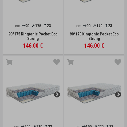
cm:
90
175
23
cm:
90
170
23
90*175 Kingtonic Pocket Eco
90*170 Kingtonic Pocket Eco
Strong
Strong
146.00 €
146.00 €
cm:
200
210
23
cm:
190
220
23