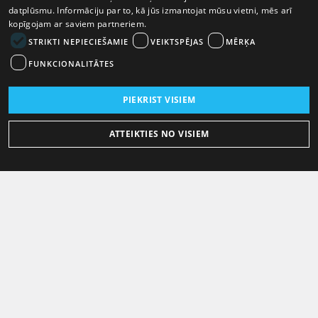
datplūsmu. Informāciju par to, kā jūs izmantojat mūsu vietni, mēs arī
kopīgojam ar saviem partneriem.
STRIKTI NEPIECIEŠAMIE
VEIKTSPĒJAS
MĒRĶA
FUNKCIONALITĀTES
PIEKRIST VISIEM
ATTEIKTIES NO VISIEM