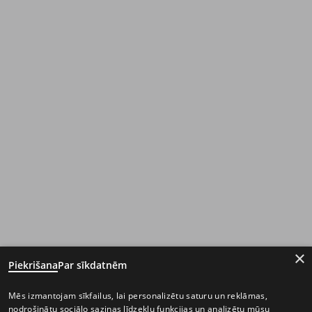
×
Piekrišana
Par sīkdatnēm
Mēs izmantojam sīkfailus, lai personalizētu saturu un reklāmas,
nodrošinātu sociālo saziņas līdzekļu funkcijas un analizētu mūsu