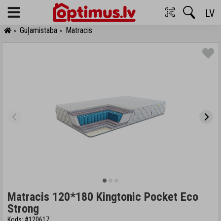
LV
Menu
Guļamistaba
Matracis
>
>
Matracis 120*180 Kingtonic Pocket Eco
Strong
Kods: #120617