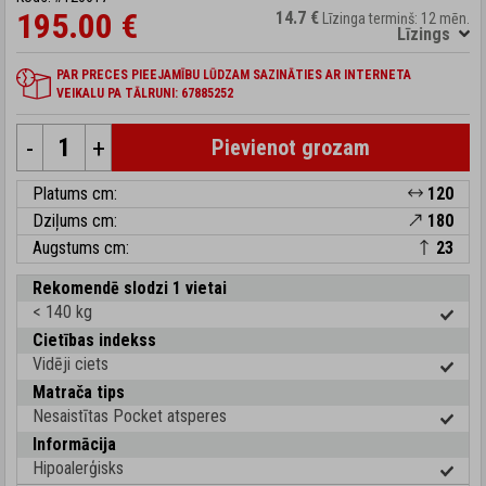
195.00 €
14.7 €
Līzinga termiņš: 12 mēn.
Līzings
PAR PRECES PIEEJAMĪBU LŪDZAM SAZINĀTIES AR INTERNETA
VEIKALU PA TĀLRUNI: 67885252
-
+
Pievienot grozam
Platums cm:
120
Dziļums cm:
180
Augstums cm:
23
Rekomendē slodzi 1 vietai
< 140 kg
Cietības indekss
Vidēji ciets
Matrača tips
Nesaistītas Pocket atsperes
Informācija
Hipoalerģisks