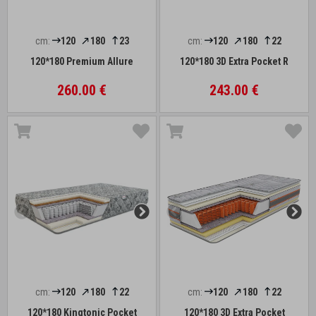
cm:
120
180
23
cm:
120
180
22
120*180 Premium Allure
120*180 3D Extra Pocket R
260.00 €
243.00 €
cm:
120
180
22
cm:
120
180
22
120*180 Kingtonic Pocket
120*180 3D Extra Pocket