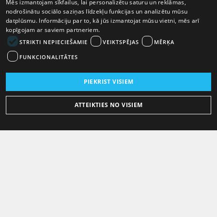
Mēs izmantojam sīkfailus, lai personalizētu saturu un reklāmas,
nodrošinātu sociālo saziņas līdzekļu funkcijas un analizētu mūsu
datplūsmu. Informāciju par to, kā jūs izmantojat mūsu vietni, mēs arī
kopīgojam ar saviem partneriem.
STRIKTI NEPIECIEŠAMIE
VEIKTSPĒJAS
MĒRĶA
FUNKCIONALITĀTES
PIEKRIST VISIEM
ATTEIKTIES NO VISIEM