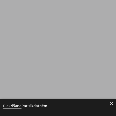
×
Piekrišana
Par sīkdatnēm