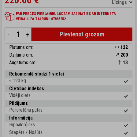
220.00 €
Līzings
PAR PRECES PIEEJAMĪBU LŪDZAM SAZINĀTIES AR INTERNETA
VEIKALU PA TĀLRUNI: 67885252
-
+
Pievienot grozam
Platums cm:
122
Dziļums cm:
200
Augstums cm:
13
Rekomendē slodzi 1 vietai
< 120 kg
Cietības indekss
Vidēji ciets
Pildījums
Poliuretāna putas
Informācija
Hipoalerģisks
Stepēts / Nošūts