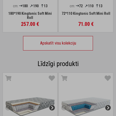
cm:
180
190
13
cm:
72
110
13
180*190 Kingtonic Soft Mini
72*110 Kingtonic Soft Mini Roll
Roll
257.00 €
71.00 €
Apskatīt visu kolekciju
Līdzīgi produkti