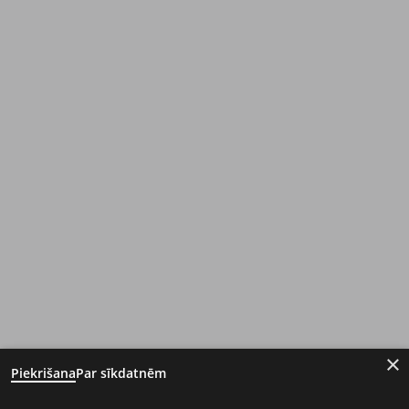
×
Piekrišana
Par sīkdatnēm