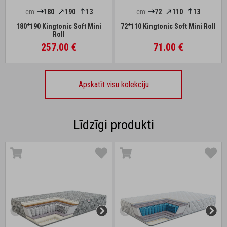
cm:
180
190
13
cm:
72
110
13
180*190 Kingtonic Soft Mini
72*110 Kingtonic Soft Mini Roll
Roll
257.00 €
71.00 €
Apskatīt visu kolekciju
Līdzīgi produkti