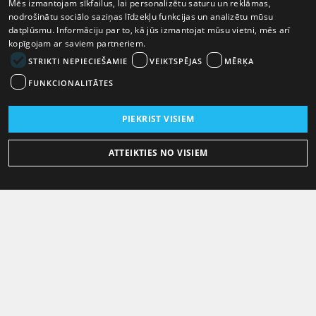
Mēs izmantojam sīkfailus, lai personalizētu saturu un reklāmas,
nodrošinātu sociālo saziņas līdzekļu funkcijas un analizētu mūsu
datplūsmu. Informāciju par to, kā jūs izmantojat mūsu vietni, mēs arī
kopīgojam ar saviem partneriem.
STRIKTI NEPIECIEŠAMIE
VEIKTSPĒJAS
MĒRĶA
FUNKCIONALITĀTES
PIEKRIST VISIEM
ATTEIKTIES NO VISIEM