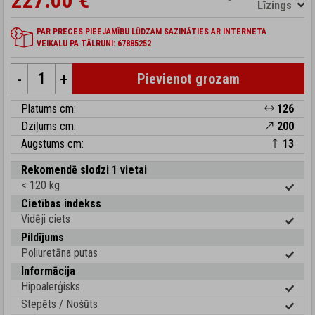
227.00 €
Līzings
PAR PRECES PIEEJAMĪBU LŪDZAM SAZINĀTIES AR INTERNETA
VEIKALU PA TĀLRUNI: 67885252
-
+
Pievienot grozam
Platums cm:
126
Dziļums cm:
200
Augstums cm:
13
Rekomendē slodzi 1 vietai
< 120 kg
Cietības indekss
Vidēji ciets
Pildījums
Poliuretāna putas
Informācija
Hipoalerģisks
Stepēts / Nošūts