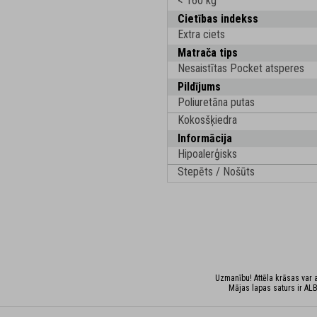
< 160 kg
Cietības indekss
Extra ciets
Matrača tips
Nesaistītas Pocket atsperes
Pildījums
Poliuretāna putas
Kokosšķiedra
Informācija
Hipoalerģisks
Stepēts / Nošūts
Uzmanību! Attēla krāsas var at
Mājas lapas saturs ir ALB