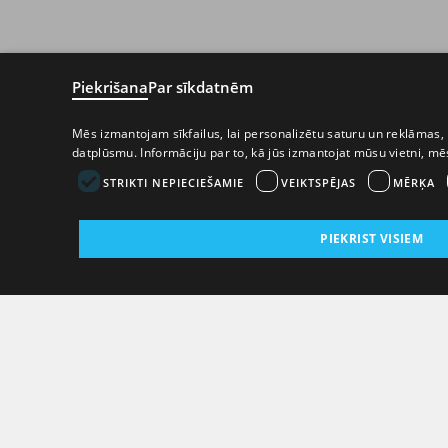
Piekrišana
Par sīkdatnēm
Mēs izmantojam sīkfailus, lai personalizētu saturu un reklāmas, 
datplūsmu. Informāciju par to, kā jūs izmantojat mūsu vietni, m
STRIKTI NEPIECIEŠAMIE
VEIKTSPĒJAS
MĒRĶA
PIEKRIST VISIEM