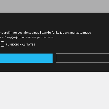
nodrošinātu sociālo saziņas līdzekļu funkcijas un analizētu mūsu
ēs arī kopīgojam ar saviem partneriem.
FUNKCIONALITĀTES