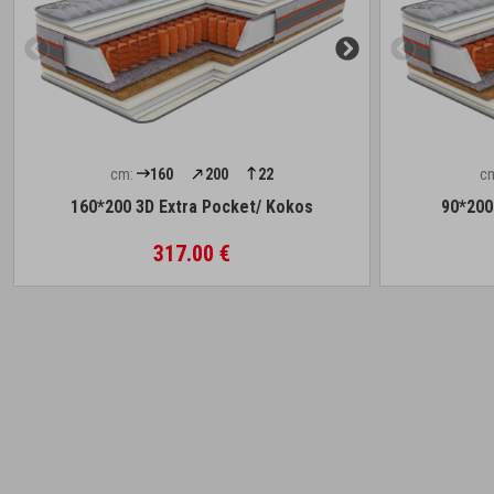
cm:
160
200
22
c
160*200 3D Extra Pocket/ Kokos
90*200
317.00 €