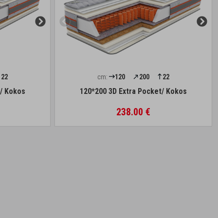
22
cm:
120
200
22
t/ Kokos
120*200 3D Extra Pocket/ Kokos
238.00 €