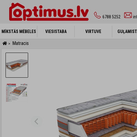
6788 5252
in
MĪKSTĀS MĒBELES
MĪKSTĀS MĒBELES
VIESISTABA
VIESISTABA
VIRTUVE
VIRTUVE
GUĻAMIST
GUĻAMIST
Matracis
>