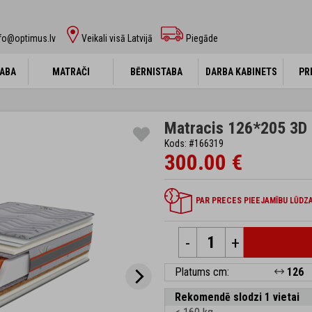
fo@optimus.lv
Veikali visā Latvijā
Piegāde
ABA
ABA
MATRAČI
MATRAČI
BĒRNISTABA
BĒRNISTABA
DARBA KABINETS
DARBA KABINETS
PR
PR
Matracis 126*205 3D 
Kods: #166319
300.00 €
PAR PRECES PIEEJAMĪBU LŪDZA
-
+
Platums cm:
126
Rekomendē slodzi 1 vietai