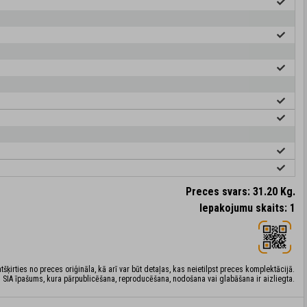
Preces svars: 31.20 Kg.
Iepakojumu skaits: 1
šķirties no preces oriģināla, kā arī var būt detaļas, kas neietilpst preces komplektācijā.
 SIA īpašums, kura pārpublicēšana, reproducēšana, nodošana vai glabāšana ir aizliegta.