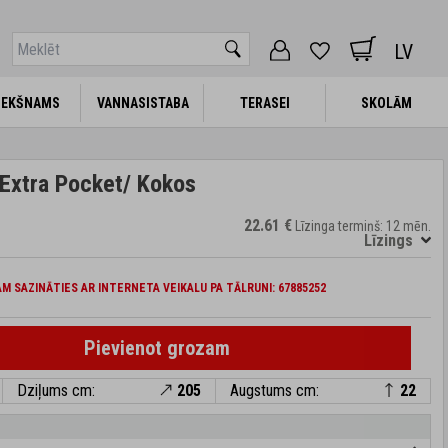
LV
IEKŠNAMS
IEKŠNAMS
VANNASISTABA
VANNASISTABA
TERASEI
TERASEI
SKOLĀM
SKOLĀM
Extra Pocket/ Kokos
22.61 €
Līzinga termiņš: 12 mēn.
Līzings
M SAZINĀTIES AR INTERNETA VEIKALU PA TĀLRUNI: 67885252
Pievienot grozam
Dziļums cm:
205
Augstums cm:
22