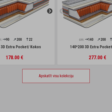
m:
90
200
22
cm:
140
200
 3D Extra Pocket/ Kokos
140*200 3D Extra Pocke
178.00 €
277.00 €
Apskatīt visu kolekciju