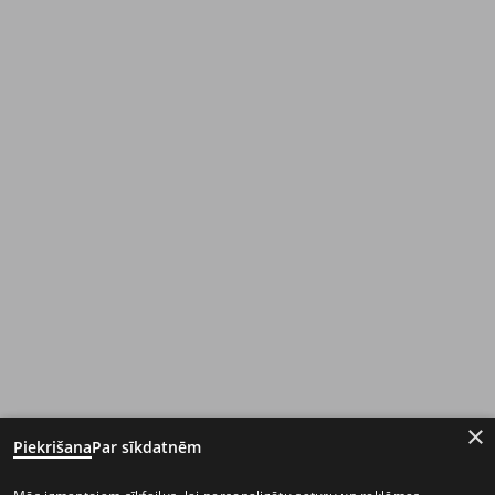
×
Piekrišana
Par sīkdatnēm