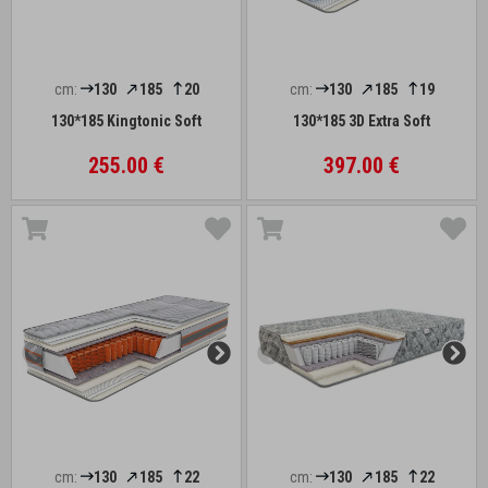
cm:
130
185
20
cm:
130
185
19
130*185 Kingtonic Soft
130*185 3D Extra Soft
255.00 €
397.00 €
cm:
130
185
22
cm:
130
185
22