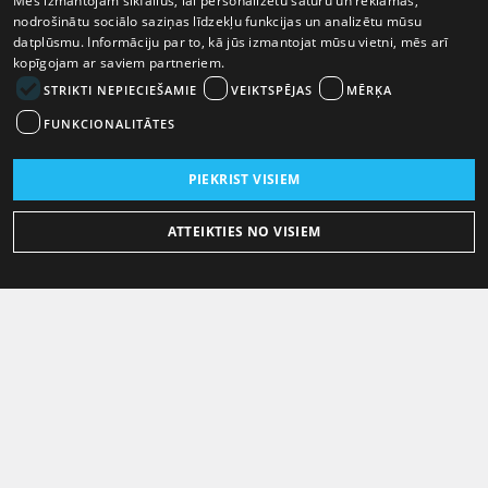
Mēs izmantojam sīkfailus, lai personalizētu saturu un reklāmas,
nodrošinātu sociālo saziņas līdzekļu funkcijas un analizētu mūsu
datplūsmu. Informāciju par to, kā jūs izmantojat mūsu vietni, mēs arī
kopīgojam ar saviem partneriem.
STRIKTI NEPIECIEŠAMIE
VEIKTSPĒJAS
MĒRĶA
FUNKCIONALITĀTES
PIEKRIST VISIEM
ATTEIKTIES NO VISIEM