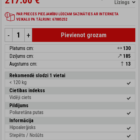
217.00 €
Līzings
PAR PRECES PIEEJAMĪBU LŪDZAM SAZINĀTIES AR INTERNETA
VEIKALU PA TĀLRUNI: 67885252
-
+
Pievienot grozam
Platums cm:
130
Dziļums cm:
185
Augstums cm:
13
Rekomendē slodzi 1 vietai
< 120 kg
Cietības indekss
Vidēji ciets
Pildījums
Poliuretāna putas
Informācija
Hipoalerģisks
Stepēts / Nošūts