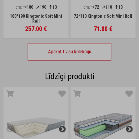
cm:
180
190
13
cm:
72
110
13
180*190 Kingtonic Soft Mini
72*110 Kingtonic Soft Mini Roll
Roll
257.00 €
71.00 €
Apskatīt visu kolekciju
Līdzīgi produkti