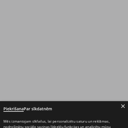
×
Piekrišana
Par sīkdatnēm
Mēs izmantojam sīkfailus, lai personalizētu saturu un reklāmas,
nodrošinātu sociālo saziņas līdzekļu funkcijas un analizētu mūsu