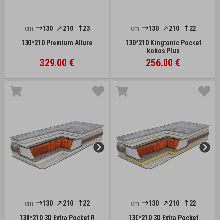
cm:
130
210
23
cm:
130
210
22
130*210 Premium Allure
130*210 Kingtonic Pocket
kokos Plus
329.00 €
256.00 €
cm:
130
210
22
cm:
130
210
22
130*210 3D Extra Pocket R
130*210 3D Extra Pocket