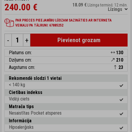
240.00 €
18.09 €
Līzinga termiņš: 12 mēn.
Līzings
PAR PRECES PIEEJAMĪBU LŪDZAM SAZINĀTIES AR INTERNETA
VEIKALU PA TĀLRUNI: 67885252
-
+
Pievienot grozam
Platums cm:
130
Dziļums cm:
210
Augstums cm:
23
Rekomendē slodzi 1 vietai
< 140 kg
Cietības indekss
Vidēji ciets
Matrača tips
Nesaistītas Pocket atsperes
Informācija
Hipoalerģisks