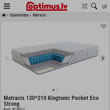
LV
Menu
Guļamistaba
Matracis
>
>
Matracis 130*210 Kingtonic Pocket Eco
Strong
Kods: #178517