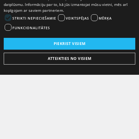
datplūsmu. Informāciju par to, kā jūs izmantojat mūsu vietni, mēs arī
kopīgojam ar saviem partneriem.
STRIKTI NEPIECIEŠAMIE
VEIKTSPĒJAS
MĒRĶA
FUNKCIONALITĀTES
PIEKRIST VISIEM
ATTEIKTIES NO VISIEM