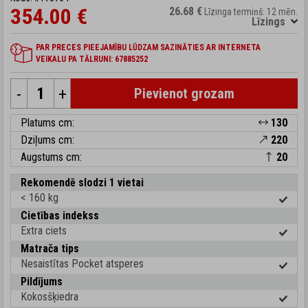
354.00 €
26.68 €
Līzinga termiņš: 12 mēn.
Līzings
PAR PRECES PIEEJAMĪBU LŪDZAM SAZINĀTIES AR INTERNETA
VEIKALU PA TĀLRUNI: 67885252
-
+
Pievienot grozam
Platums cm:
130
Dziļums cm:
220
Augstums cm:
20
Rekomendē slodzi 1 vietai
< 160 kg
Cietības indekss
Extra ciets
Matrača tips
Nesaistītas Pocket atsperes
Pildījums
Kokosšķiedra