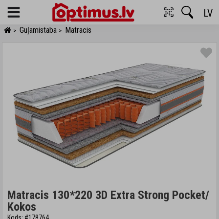
LV
Menu
Guļamistaba
Matracis
>
>
Matracis 130*220 3D Extra Strong Pocket/
Kokos
Kods: #178764