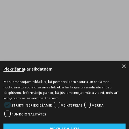
×
Piekrišana
Par sīkdatnēm
Mēs izmantojam sīkfailus, lai personalizētu saturu un reklāmas,
nodrošinātu sociālo saziņas līdzekļu funkcijas un analizētu mūsu
datplūsmu. Informāciju par to, kā jūs izmantojat mūsu vietni, mēs arī
kopīgojam ar saviem partneriem.
STRIKTI NEPIECIEŠAMIE
VEIKTSPĒJAS
MĒRĶA
FUNKCIONALITĀTES
PIEKRIST VISIEM