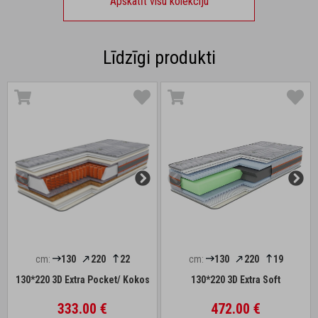
Apskatīt visu kolekciju
Līdzīgi produkti
cm:
130
220
22
cm:
130
220
19
130*220 3D Extra Pocket/ Kokos
130*220 3D Extra Soft
333.00 €
472.00 €