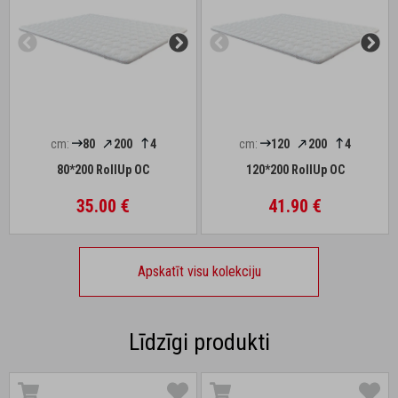
cm:
80
200
4
cm:
120
200
4
80*200 RollUp OC
120*200 RollUp OC
35.00 €
41.90 €
Apskatīt visu kolekciju
Līdzīgi produkti