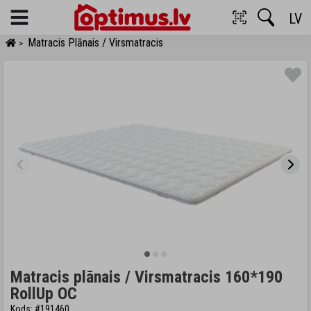
LV
Menu
Matracis Plānais / Virsmatracis
>
Matracis plānais / Virsmatracis 160*190
RollUp OC
Kods: #191460