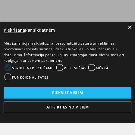
×
Piekrišana
Par sīkdatnēm
Mēs izmantojam sīkfailus, lai personalizētu saturu un reklāmas,
nodrošinātu sociālo saziņas līdzekļu funkcijas un analizētu mūsu
datplūsmu. Informāciju par to, kā jūs izmantojat mūsu vietni, mēs arī
kopīgojam ar saviem partneriem.
STRIKTI NEPIECIEŠAMIE
VEIKTSPĒJAS
MĒRĶA
FUNKCIONALITĀTES
PIEKRIST VISIEM
ATTEIKTIES NO VISIEM