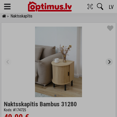
LV
Menu
Naktsskapītis
>
Naktsskapītis Bambus 31280
Kods: #174725