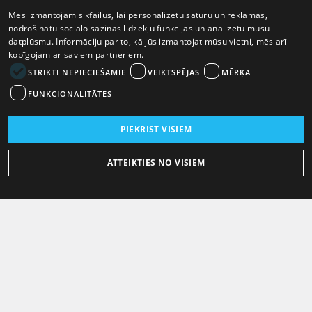
Mēs izmantojam sīkfailus, lai personalizētu saturu un reklāmas,
nodrošinātu sociālo saziņas līdzekļu funkcijas un analizētu mūsu
datplūsmu. Informāciju par to, kā jūs izmantojat mūsu vietni, mēs arī
kopīgojam ar saviem partneriem.
STRIKTI NEPIECIEŠAMIE
VEIKTSPĒJAS
MĒRĶA
FUNKCIONALITĀTES
PIEKRIST VISIEM
ATTEIKTIES NO VISIEM