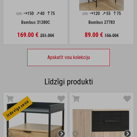
cm:
150
40
75
cm:
120
55
75
Bambus 31280C
Bambus 27783
169.00 €
89.00 €
251.00€
156.00€
Apskatīt visu kolekciju
Līdzīgi produkti
Izdevīga cena