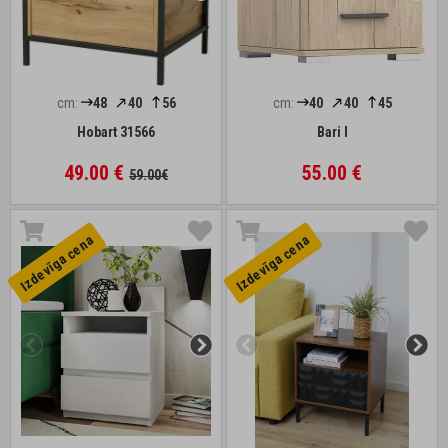
cm:
48
40
56
cm:
40
40
45
Hobart 31566
Bari I
49.00 €
55.00 €
59.00€
Izdevīga cena
Izdevīga cena