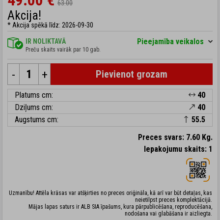
49.00 €
63.00
Akcija!
* Akcija spēkā līdz: 2026-09-30
Pieejamība veikalos
IR NOLIKTAVĀ
Preču skaits vairāk par 10 gab.
-
+
Pievienot grozam
Platums cm:
40
Dziļums cm:
40
Augstums cm:
55.5
Preces svars: 7.60 Kg.
Iepakojumu skaits: 1
Uzmanību! Attēla krāsas var atšķirties no preces oriģināla, kā arī var būt detaļas, kas
neietilpst preces komplektācijā.
Mājas lapas saturs ir ALB SIA īpašums, kura pārpublicēšana, reproducēšana,
nodošana vai glabāšana ir aizliegta.