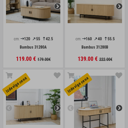
cm:
120
55
42.5
cm:
160
40
55.5
Bambus 31280A
Bambus 31280B
119.00 €
139.00 €
179.00€
222.00€
Izdevīga cena
Izdevīga cena