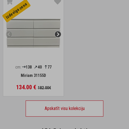
Izdevīga cena
cm:
138
40
77
Miriam 31155D
134.00 €
182.00€
Apskatīt visu kolekciju