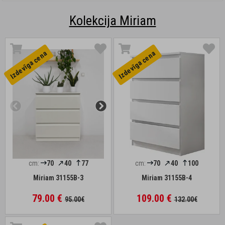
Kolekcija Miriam
Izdevīga cena
Izdevīga cena
cm:
70
40
77
cm:
70
40
100
Miriam 31155B-3
Miriam 31155B-4
79.00 €
109.00 €
95.00€
132.00€