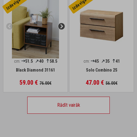
Izdevīga cena
Izdevīga cena
cm:
51.5
40
58.5
cm:
45
35
41
Black Diamond 31161
Solo Combino 2S
59.00 €
47.00 €
76.00€
56.00€
Rādīt vairāk