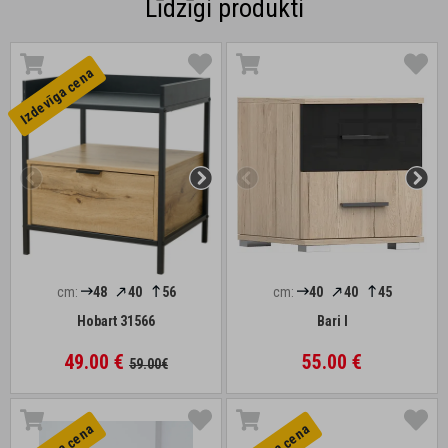
Līdzīgi produkti
Izdevīga cena
cm:
48
40
56
cm:
40
40
45
Hobart 31566
Bari I
49.00 €
55.00 €
59.00€