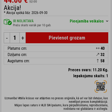
44.00 €
52.00
Akcija!
* Akcija spēkā līdz: 2026-09-30
Pieejamība veikalos
IR NOLIKTAVĀ
Preču skaits vairāk par 10 gab.
-
+
Pievienot grozam
Platums cm:
40
Dziļums cm:
32
Augstums cm:
58
Preces svars: 11.20 Kg.
Iepakojumu skaits: 1
Uzmanību! Attēla krāsas var atšķirties no preces oriģināla, kā arī var būt detaļas, kas
neietilpst preces komplektācijā.
Mājas lapas saturs ir ALB SIA īpašums, kura pārpublicēšana, reproducēšana,
nodošana vai glabāšana ir aizliegta.