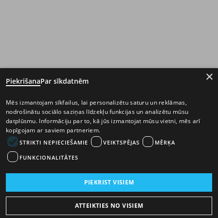
×
Piekrišana
Par sīkdatnēm
Mēs izmantojam sīkfailus, lai personalizētu saturu un reklāmas,
nodrošinātu sociālo saziņas līdzekļu funkcijas un analizētu mūsu
datplūsmu. Informāciju par to, kā jūs izmantojat mūsu vietni, mēs arī
kopīgojam ar saviem partneriem.
STRIKTI NEPIECIEŠAMIE
VEIKTSPĒJAS
MĒRĶA
FUNKCIONALITĀTES
PIEKRIST VISIEM
ATTEIKTIES NO VISIEM