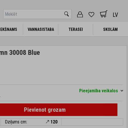
LV
IEKŠNAMS
IEKŠNAMS
VANNASISTABA
VANNASISTABA
TERASEI
TERASEI
SKOLĀM
SKOLĀM
umn 30008 Blue
Pieejamība veikalos
.
Pievienot grozam
Dziļums cm:
120