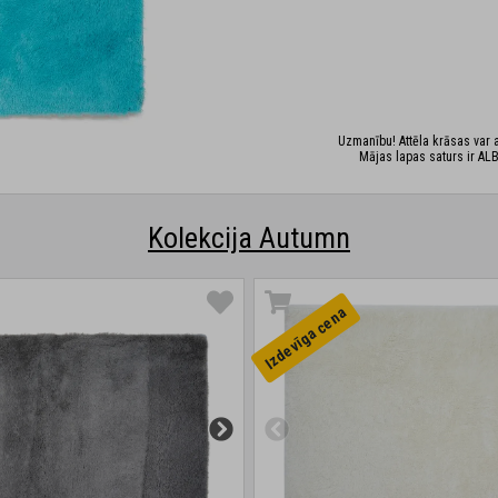
Uzmanību! Attēla krāsas var at
Mājas lapas saturs ir ALB
Kolekcija Autumn
Izdevīga cena