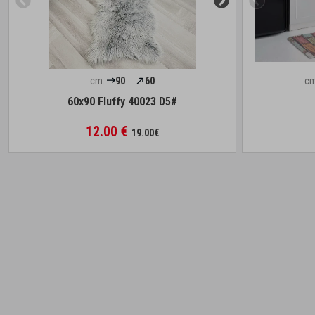
cm:
90
60
cm
60x90 Fluffy 40023 D5#
12.00 €
19.00€