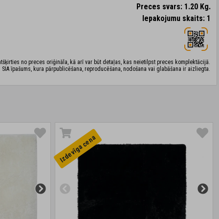
Preces svars: 1.20 Kg.
Iepakojumu skaits: 1
šķirties no preces oriģināla, kā arī var būt detaļas, kas neietilpst preces komplektācijā.
 SIA īpašums, kura pārpublicēšana, reproducēšana, nodošana vai glabāšana ir aizliegta.
Izdevīga cena