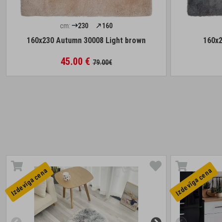
cm:
230
160
160x230 Autumn 30008 Light brown
160x
45.00 €
79.00€
Izdevīga cena
Izdevīga cena