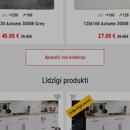
cm:
230
160
cm:
160
120
230 Autumn 30008 Grey
120x160 Autumn 30008
45.00 €
27.00 €
79.00€
39.00€
Apskatīt visu kolekciju
Līdzīgi produkti
Izdevīga cena