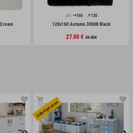
cm:
160
120
 Cream
120x160 Autumn 30008 Black
27.00 €
39.00€
Izdevīga cena