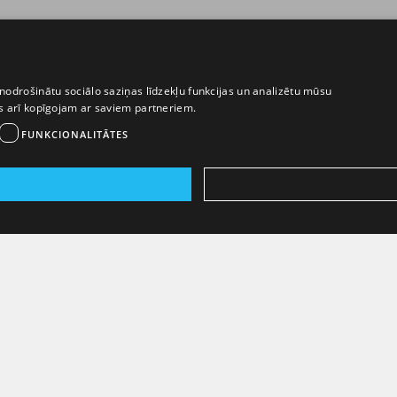
nodrošinātu sociālo saziņas līdzekļu funkcijas un analizētu mūsu
ēs arī kopīgojam ar saviem partneriem.
FUNKCIONALITĀTES