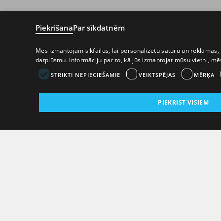
Piekrišana
Par sīkdatnēm
Mēs izmantojam sīkfailus, lai personalizētu saturu un reklāmas, 
datplūsmu. Informāciju par to, kā jūs izmantojat mūsu vietni, m
STRIKTI NEPIECIEŠAMIE
VEIKTSPĒJAS
MĒRĶA
PIEKRIST VISIEM