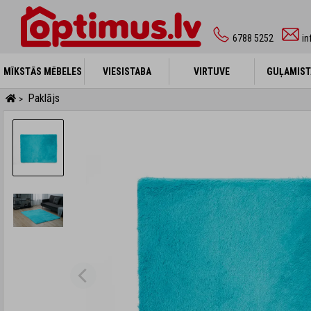
6788 5252
in
MĪKSTĀS MĒBELES
MĪKSTĀS MĒBELES
VIESISTABA
VIESISTABA
VIRTUVE
VIRTUVE
GUĻAMIST
GUĻAMIST
Paklājs
>