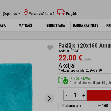
fo@optimus.lv
Veikali visā Latvijā
Piegāde
ABA
ABA
MATRAČI
MATRAČI
BĒRNISTABA
BĒRNISTABA
DARBA KABINETS
DARBA KABINETS
PR
PR
Paklājs 120x160 Aut
Kods: #173643
22.00 €
39.00
Akcija!
* Akcija spēkā līdz: 2026-09-30
IR NOLIKTAVĀ
Preču skaits vairāk par 10 gab
-
+
Platums cm:
160