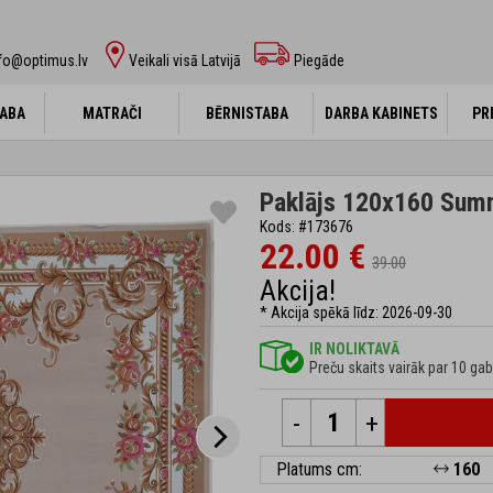
fo@optimus.lv
Veikali visā Latvijā
Piegāde
ABA
ABA
MATRAČI
MATRAČI
BĒRNISTABA
BĒRNISTABA
DARBA KABINETS
DARBA KABINETS
PR
PR
Paklājs 120x160 Sum
Kods: #173676
22.00 €
39.00
Akcija!
* Akcija spēkā līdz: 2026-09-30
IR NOLIKTAVĀ
Preču skaits vairāk par 10 gab
-
+
Platums cm:
160