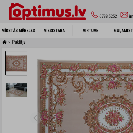
6788 5252
in
MĪKSTĀS MĒBELES
MĪKSTĀS MĒBELES
VIESISTABA
VIESISTABA
VIRTUVE
VIRTUVE
GUĻAMIST
GUĻAMIST
Paklājs
>