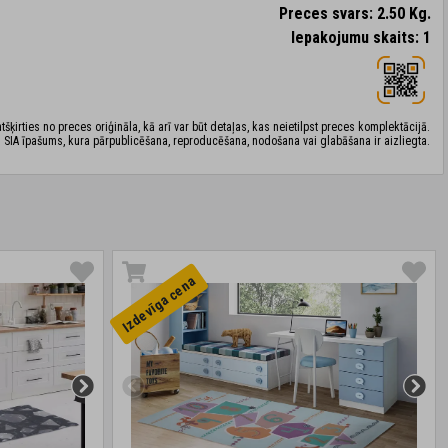
Preces svars: 2.50 Kg.
Iepakojumu skaits: 1
šķirties no preces oriģināla, kā arī var būt detaļas, kas neietilpst preces komplektācijā.
 SIA īpašums, kura pārpublicēšana, reproducēšana, nodošana vai glabāšana ir aizliegta.
Izdevīga cena