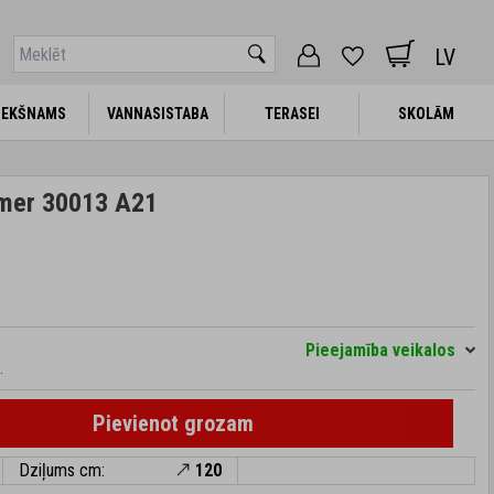
LV
IEKŠNAMS
IEKŠNAMS
VANNASISTABA
VANNASISTABA
TERASEI
TERASEI
SKOLĀM
SKOLĀM
mer 30013 A21
Pieejamība veikalos
.
Pievienot grozam
Dziļums cm:
120