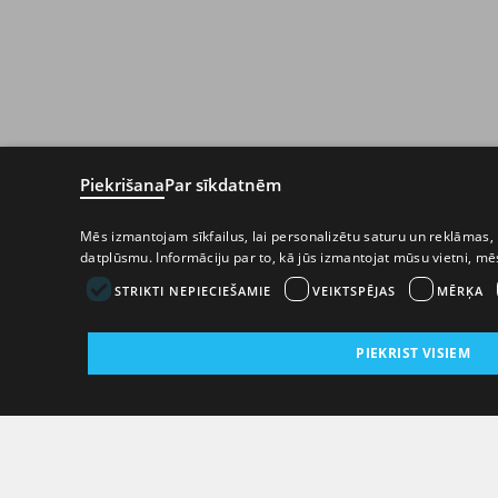
Piekrišana
Par sīkdatnēm
Mēs izmantojam sīkfailus, lai personalizētu saturu un reklāmas, 
datplūsmu. Informāciju par to, kā jūs izmantojat mūsu vietni, m
STRIKTI NEPIECIEŠAMIE
VEIKTSPĒJAS
MĒRĶA
PIEKRIST VISIEM