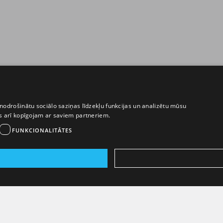
nodrošinātu sociālo saziņas līdzekļu funkcijas un analizētu mūsu
ēs arī kopīgojam ar saviem partneriem.
FUNKCIONALITĀTES