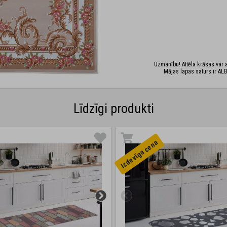
Uzmanību! Attēla krāsas var at
Mājas lapas saturs ir ALB
Līdzīgi produkti
Izdevīga cena