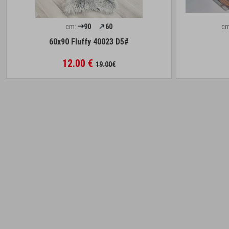
cm:
90
60
cm
60x90 Fluffy 40023 D5#
12.00 €
19.00€