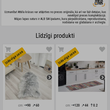
Uzmanību! Attēla krāsas var atšķirties no preces oriģināla, kā arī var būt detaļas, kas
neietilpst preces komplektācijā.
Mājas lapas saturs ir ALB SIA īpašums, kura pārpublicēšana, reproducēšana,
nodošana vai glabāšana ir aizliegta.
Līdzīgi produkti
Izdevīga cena
Izdevīga cena
cm:
90
60
cm:
120
44
0.2