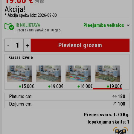
19.00 €
29.00
Akcija!
* Akcija spēkā līdz: 2026-09-30
Pieejamība veikalos
IR NOLIKTAVĀ
Preču skaits vairāk par 10 gab.
-
+
Pievienot grozam
Krāsas izvele
15.00€
19.00€
16.00€
19.00€
⬤
⬤
⬤
⬤
Platums cm:
180
Dziļums cm:
100
Preces svars: 1.70 Kg.
Iepakojumu skaits: 1