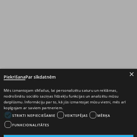
×
Piekrišana
Par sīkdatnēm
Mēs izmantojam sīkfailus, lai personalizētu saturu un reklāmas,
nodrošinātu sociālo saziņas līdzekļu funkcijas un analizētu mūsu
datplūsmu. Informāciju par to, kā jūs izmantojat mūsu vietni, mēs arī
kopīgojam ar saviem partneriem.
STRIKTI NEPIECIEŠAMIE
VEIKTSPĒJAS
MĒRĶA
FUNKCIONALITĀTES