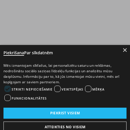
×
Piekrišana
Par sīkdatnēm
Mēs izmantojam sīkfailus, lai personalizētu saturu un reklāmas,
nodrošinātu sociālo saziņas līdzekļu funkcijas un analizētu mūsu
datplūsmu. Informāciju par to, kā jūs izmantojat mūsu vietni, mēs arī
kopīgojam ar saviem partneriem.
STRIKTI NEPIECIEŠAMIE
VEIKTSPĒJAS
MĒRĶA
FUNKCIONALITĀTES
PIEKRIST VISIEM
ATTEIKTIES NO VISIEM