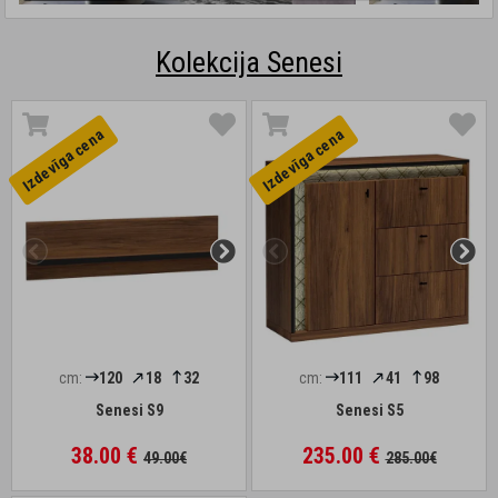
Kolekcija Senesi
Izdevīga cena
Izdevīga cena
cm:
120
18
32
cm:
111
41
98
Senesi S9
Senesi S5
38.00 €
235.00 €
49.00€
285.00€