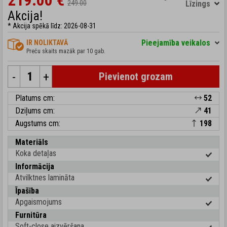
219.00 €
249.00
Līzings
Akcija!
* Akcija spēkā līdz: 2026-08-31
Pieejamība veikalos
IR NOLIKTAVĀ
Preču skaits mazāk par 10 gab.
-
+
Pievienot grozam
Platums cm:
52
Dziļums cm:
41
Augstums cm:
198
Materiāls
Koka detaļas
Informācija
Atvilktnes lamināta
Īpašība
Apgaismojums
Furnitūra
Soft-close aizvēršana