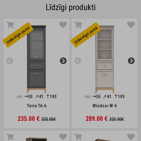
Līdzīgi produkti
Izdevīga cena
Izdevīga cena
cm:
55
41
193
cm:
55
41
193
Terra TA-6
Windsor W-6
235.00 €
289.00 €
335.00€
335.00€