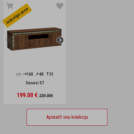
Izdevīga cena
cm:
160
40
51
Senesi S7
199.00 €
239.00€
Apskatīt visu kolekciju