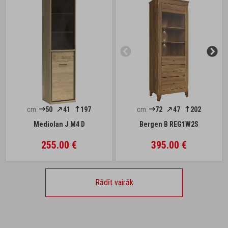
cm:
50
41
197
cm:
72
47
202
Mediolan J M4 D
Bergen B REG1W2S
255.00 €
395.00 €
Rādīt vairāk