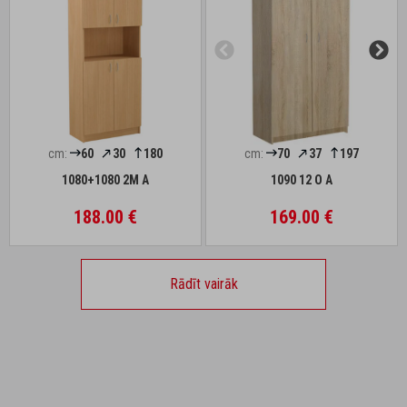
cm:
60
30
180
cm:
70
37
197
1080+1080 2M A
1090 12 O A
188.00 €
169.00 €
Rādīt vairāk