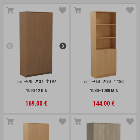
cm:
70
37
197
cm:
60
30
180
1090 12 D A
1080+1080 M A
169.00 €
144.00 €