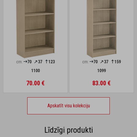
cm:
70
37
123
cm:
70
37
159
1100
1099
70.00 €
83.00 €
Apskatīt visu kolekciju
Līdzīgi produkti