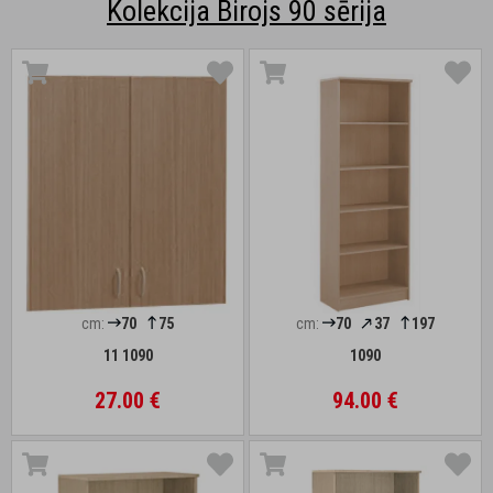
Kolekcija Birojs 90 sērija
cm:
70
75
cm:
70
37
197
11 1090
1090
27.00 €
94.00 €