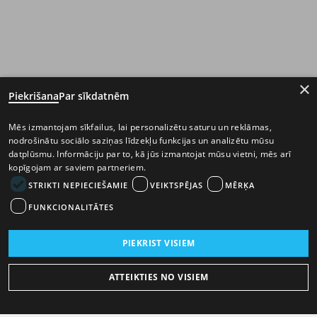
×
Piekrišana
Par sīkdatnēm
Mēs izmantojam sīkfailus, lai personalizētu saturu un reklāmas,
nodrošinātu sociālo saziņas līdzekļu funkcijas un analizētu mūsu
datplūsmu. Informāciju par to, kā jūs izmantojat mūsu vietni, mēs arī
kopīgojam ar saviem partneriem.
STRIKTI NEPIECIEŠAMIE
VEIKTSPĒJAS
MĒRĶA
FUNKCIONALITĀTES
PIEKRIST VISIEM
ATTEIKTIES NO VISIEM