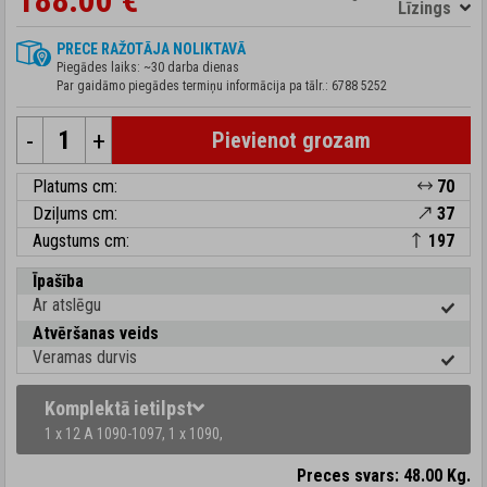
188.00 €
Līzings
PRECE RAŽOTĀJA NOLIKTAVĀ
Piegādes laiks: ~30 darba dienas
Par gaidāmo piegādes termiņu informācija pa tālr.:
6788 5252
-
+
Pievienot grozam
Platums cm:
70
Dziļums cm:
37
Augstums cm:
197
Īpašība
Ar atslēgu
Atvēršanas veids
Veramas durvis
Komplektā ietilpst
1 x 12 A 1090-1097,
1 x 1090,
Preces svars: 48.00 Kg.