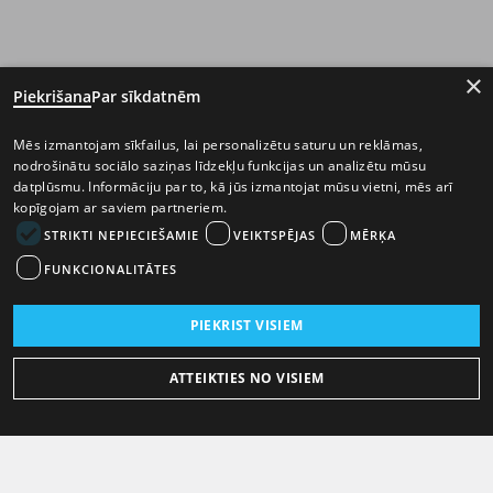
×
Piekrišana
Par sīkdatnēm
Mēs izmantojam sīkfailus, lai personalizētu saturu un reklāmas,
nodrošinātu sociālo saziņas līdzekļu funkcijas un analizētu mūsu
datplūsmu. Informāciju par to, kā jūs izmantojat mūsu vietni, mēs arī
kopīgojam ar saviem partneriem.
STRIKTI NEPIECIEŠAMIE
VEIKTSPĒJAS
MĒRĶA
FUNKCIONALITĀTES
PIEKRIST VISIEM
ATTEIKTIES NO VISIEM