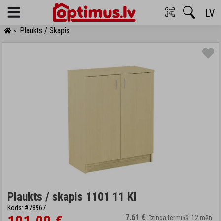
LV
Menu
Plaukts / Skapis
>
Plaukts / skapis 1101 11 Kl
Kods: #78967
7.61 €
Līzinga termiņš: 12 mēn.