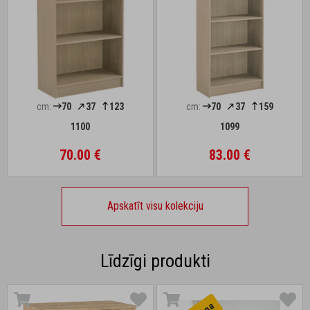
cm:
70
37
123
cm:
70
37
159
1100
1099
70.00 €
83.00 €
Apskatīt visu kolekciju
Līdzīgi produkti