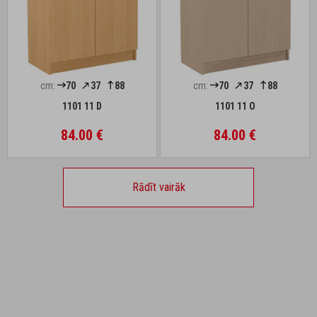
cm:
70
37
88
cm:
70
37
88
1101 11 D
1101 11 O
84.00 €
84.00 €
Rādīt vairāk