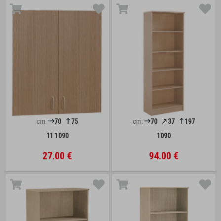
cm:
70
75
cm:
70
37
197
11 1090
1090
27.00 €
94.00 €