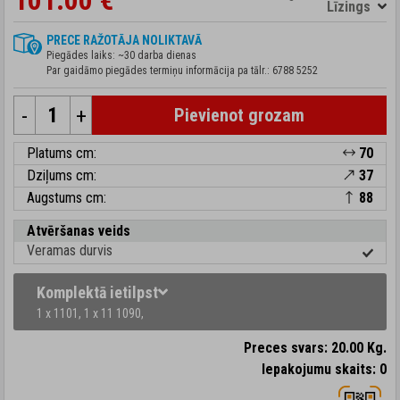
101.00 €
Līzings
PRECE RAŽOTĀJA NOLIKTAVĀ
Piegādes laiks: ~30 darba dienas
Par gaidāmo piegādes termiņu informācija pa tālr.:
6788 5252
-
+
Pievienot grozam
Platums cm:
70
Dziļums cm:
37
Augstums cm:
88
Atvēršanas veids
Veramas durvis
Komplektā ietilpst
1 x 1101,
1 x 11 1090,
Preces svars: 20.00 Kg.
Iepakojumu skaits: 0