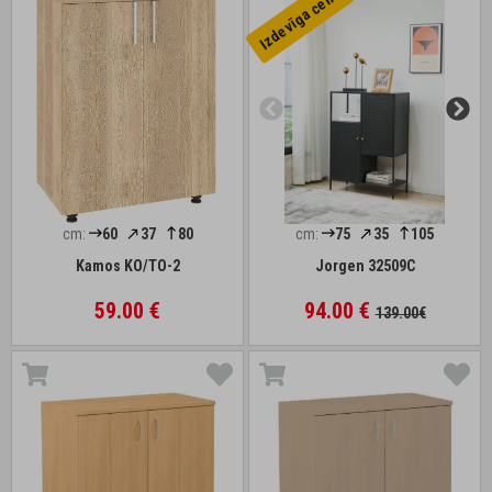
Izdevīga cena
cm:
60
37
80
cm:
75
35
105
Kamos KO/TO-2
Jorgen 32509C
59.00 €
94.00 €
139.00€