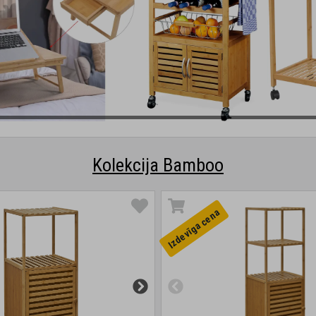
Kolekcija Bamboo
Izdevīga cena