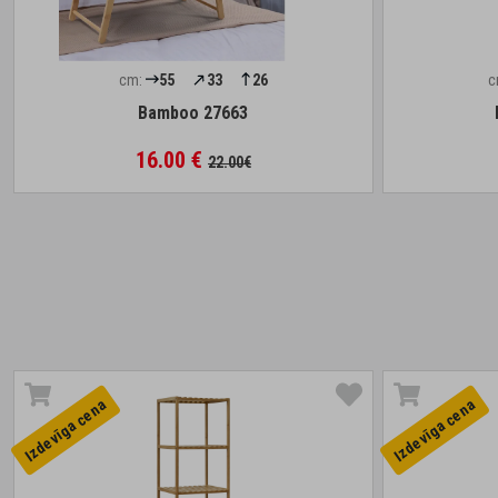
cm:
55
33
26
c
Bamboo 27663
16.00 €
22.00€
Izdevīga cena
Izdevīga cena