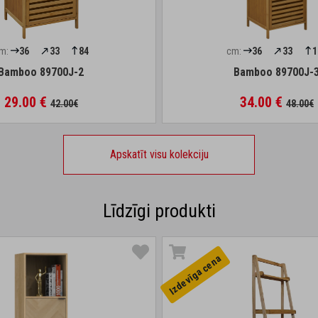
m:
36
33
84
cm:
36
33
1
Bamboo 89700J-2
Bamboo 89700J-
29.00 €
34.00 €
42.00€
48.00€
Apskatīt visu kolekciju
Līdzīgi produkti
Izdevīga cena