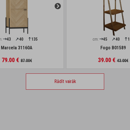
m:
43
40
135
cm:
45
40
1
Marcela 31160A
Fogo B01589
79.00 €
39.00 €
87.00€
43.00€
Rādīt vairāk