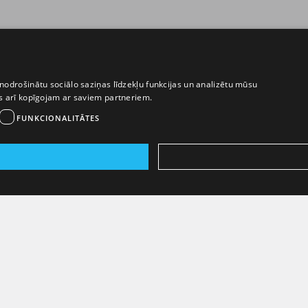
nodrošinātu sociālo saziņas līdzekļu funkcijas un analizētu mūsu
ēs arī kopīgojam ar saviem partneriem.
FUNKCIONALITĀTES