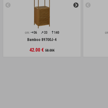
cm:
36
33
140
c
Bamboo 89700J-4
42.00 €
58.00€