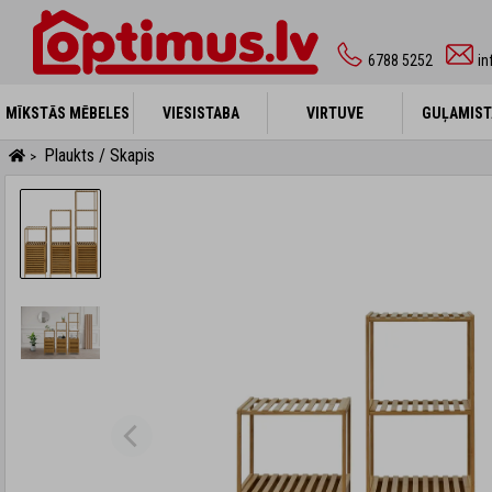
6788 5252
in
MĪKSTĀS MĒBELES
MĪKSTĀS MĒBELES
VIESISTABA
VIESISTABA
VIRTUVE
VIRTUVE
GUĻAMIST
GUĻAMIST
Plaukts / Skapis
>