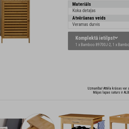
Materiāls
Koka detaļas
Atvēršanas veids
Veramas durvis
Komplektā ietilpst
1 x Bamboo 89700J-2,
1 x Bamb
Uzmanību! Attēla krāsas var at
Mājas lapas saturs ir ALB