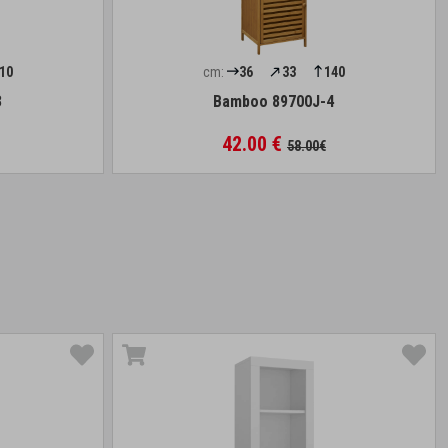
10
cm:
36
33
140
3
Bamboo 89700J-4
42.00 €
58.00€