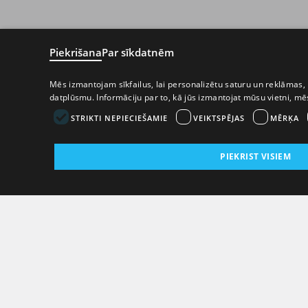
Piekrišana
Par sīkdatnēm
Mēs izmantojam sīkfailus, lai personalizētu saturu un reklāmas, 
datplūsmu. Informāciju par to, kā jūs izmantojat mūsu vietni, m
STRIKTI NEPIECIEŠAMIE
VEIKTSPĒJAS
MĒRĶA
PIEKRIST VISIEM