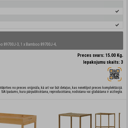
oo 89700J-3,
1 x Bamboo 89700J-4,
Preces svars: 15.00 Kg.
Iepakojumu skaits: 3
šķirties no preces oriģināla, kā arī var būt detaļas, kas neietilpst preces komplektācijā.
 SIA īpašums, kura pārpublicēšana, reproducēšana, nodošana vai glabāšana ir aizliegta.