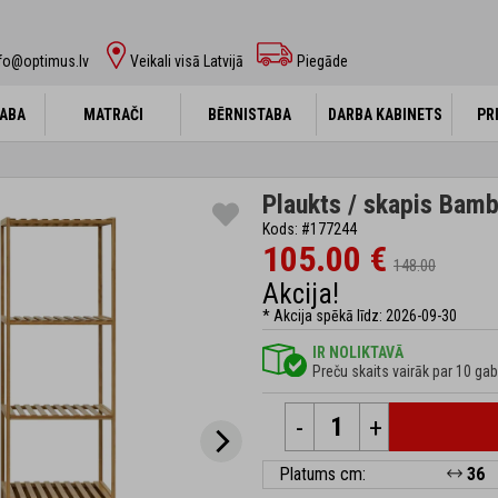
fo@optimus.lv
Veikali visā Latvijā
Piegāde
ABA
ABA
MATRAČI
MATRAČI
BĒRNISTABA
BĒRNISTABA
DARBA KABINETS
DARBA KABINETS
PR
PR
Plaukts / skapis Bam
Kods: #177244
105.00 €
148.00
Akcija!
* Akcija spēkā līdz: 2026-09-30
IR NOLIKTAVĀ
Preču skaits vairāk par 10 gab
-
+
Platums cm:
36