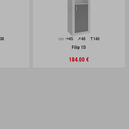
38
cm:
45
40
140
Filip 1D
184.00 €