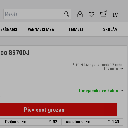
LV
IEKŠNAMS
IEKŠNAMS
VANNASISTABA
VANNASISTABA
TERASEI
TERASEI
SKOLĀM
SKOLĀM
boo 89700J
7.91 €
Līzinga termiņš: 12 mēn.
Līzings
Pieejamība veikalos
.
Pievienot grozam
Dziļums cm:
33
Augstums cm:
140