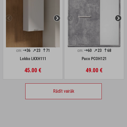
cm:
36
23
71
cm:
60
23
68
Lokko LKXH111
Paco PCOH121
45.00 €
49.00 €
Rādīt vairāk