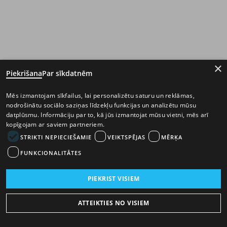
×
Piekrišana
Par sīkdatnēm
Mēs izmantojam sīkfailus, lai personalizētu saturu un reklāmas,
nodrošinātu sociālo saziņas līdzekļu funkcijas un analizētu mūsu
datplūsmu. Informāciju par to, kā jūs izmantojat mūsu vietni, mēs arī
kopīgojam ar saviem partneriem.
STRIKTI NEPIECIEŠAMIE
VEIKTSPĒJAS
MĒRĶA
FUNKCIONALITĀTES
PIEKRIST VISIEM
ATTEIKTIES NO VISIEM