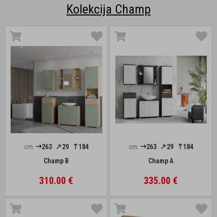
Kolekcija Champ
cm:
263
29
184
cm:
263
29
184
Champ B
Champ A
310.00 €
335.00 €