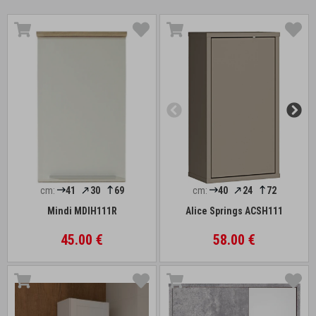
cm:
41
30
69
cm:
40
24
72
Mindi MDIH111R
Alice Springs ACSH111
45.00 €
58.00 €