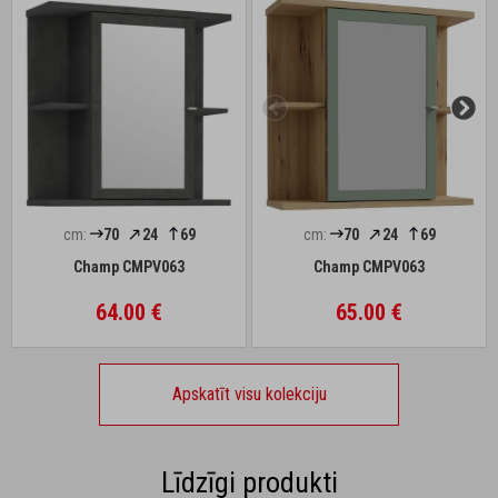
cm:
70
24
69
cm:
70
24
69
Champ CMPV063
Champ CMPV063
64.00 €
65.00 €
Apskatīt visu kolekciju
Līdzīgi produkti