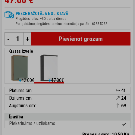
47.00 €
PRECE RAŽOTĀJA NOLIKTAVĀ
Piegādes laiks: ~30 darba dienas
Par gaidāmo piegādes termiņu informācija pa tālr.:
6788 5252
-
+
Pievienot grozam
Krāsas izvele
42.00€
47.00€
⬤
⬤
Platums cm:
41
Dziļums cm:
24
Augstums cm:
69
Īpašība
Piekarināms / uzliekams
Preces svars: 10.50 Kg.