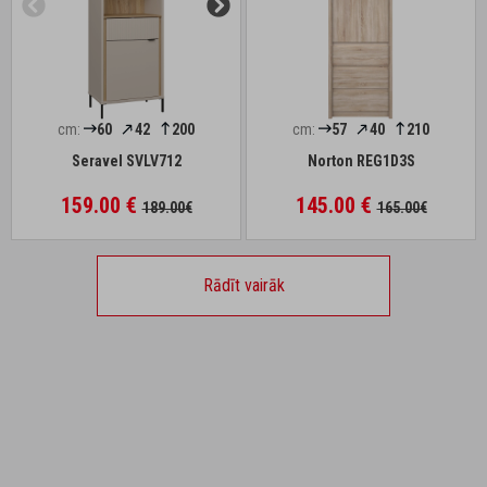
cm:
60
42
200
cm:
57
40
210
Seravel SVLV712
Norton REG1D3S
159.00 €
145.00 €
189.00€
165.00€
Rādīt vairāk