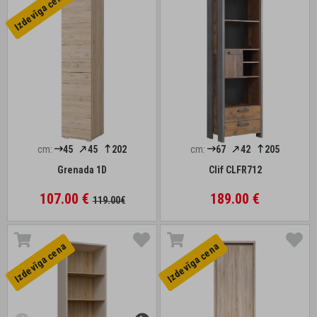
Izdevīga cena
cm:
45
45
202
cm:
67
42
205
Grenada 1D
Clif CLFR712
107.00 €
189.00 €
119.00€
Izdevīga cena
Izdevīga cena