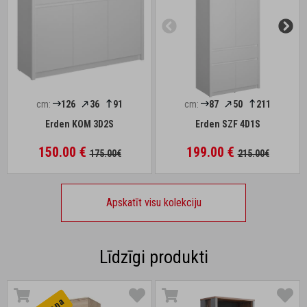
cm:
126
36
91
cm:
87
50
211
Erden KOM 3D2S
Erden SZF 4D1S
150.00 €
199.00 €
175.00€
215.00€
Apskatīt visu kolekciju
Līdzīgi produkti