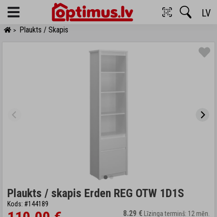
LV
Menu
Plaukts / Skapis
>
Plaukts / skapis Erden REG OTW 1D1S
Kods: #144189
8.29 €
Līzinga termiņš: 12 mēn.