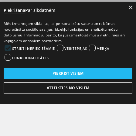
×
Piekrišana
Par sīkdatnēm
Mēs izmantojam sīkfailus, lai personalizētu saturu un reklāmas,
nodrošinātu sociālo saziņas līdzekļu funkcijas un analizētu mūsu
datplūsmu. Informāciju par to, kā jūs izmantojat mūsu vietni, mēs arī
kopīgojam ar saviem partneriem.
STRIKTI NEPIECIEŠAMIE
VEIKTSPĒJAS
MĒRĶA
FUNKCIONALITĀTES
PIEKRIST VISIEM
ATTEIKTIES NO VISIEM