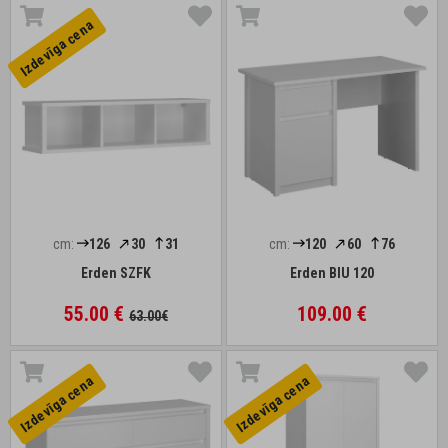
Izdevīga cena
cm:
126
30
31
cm:
120
60
76
Erden SZFK
Erden BIU 120
55.00 €
109.00 €
63.00€
Izdevīga cena
Izdevīga cena