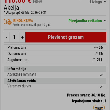
110.00 €
132.00
Līzings
Akcija!
* Akcija spēkā līdz: 2026-08-31
Pieejamība veikalos
IR NOLIKTAVĀ
Preču skaits mazāk par 10 gab.
-
+
Pievienot grozam
Platums cm:
56
Dziļums cm:
36
Augstums cm:
211
Informācija
Atvilktnes lamināta
Atvēršanas veids
Veramas durvis
Preces svars: 36.10 Kg.
Iepakojumu skaits: 1