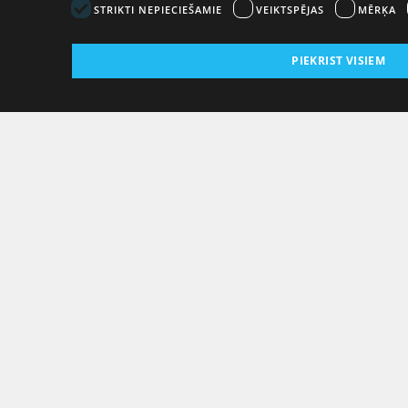
STRIKTI NEPIECIEŠAMIE
VEIKTSPĒJAS
MĒRĶA
PIEKRIST VISIEM