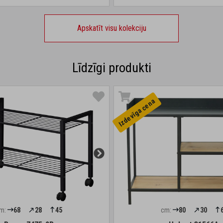
Apskatīt visu kolekciju
Līdzīgi produkti
Izdevīga cena
m:
68
28
45
cm:
80
30