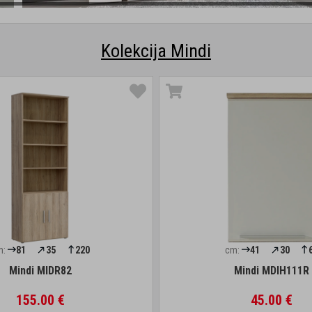
Kolekcija Mindi
m:
81
35
220
cm:
41
30
Mindi MIDR82
Mindi MDIH111R
155.00 €
45.00 €