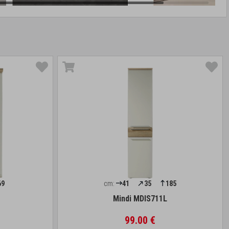
69
cm:
41
35
185
Mindi MDIS711L
99.00 €