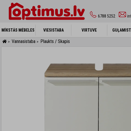
6788 5252
in
MĪKSTĀS MĒBELES
MĪKSTĀS MĒBELES
VIESISTABA
VIESISTABA
VIRTUVE
VIRTUVE
GUĻAMIST
GUĻAMIST
Vannasistaba
Plaukts / Skapis
>
>