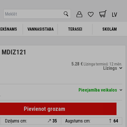
LV
IEKŠNAMS
IEKŠNAMS
VANNASISTABA
VANNASISTABA
TERASEI
TERASEI
SKOLĀM
SKOLĀM
di MDIZ121
5.28 €
Līzinga termiņš: 12 mēn.
Līzings
Pieejamība veikalos
.
Pievienot grozam
Dziļums cm:
35
Augstums cm:
64