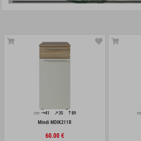
cm:
41
35
89
c
Mindi MDIK211R
60.00 €