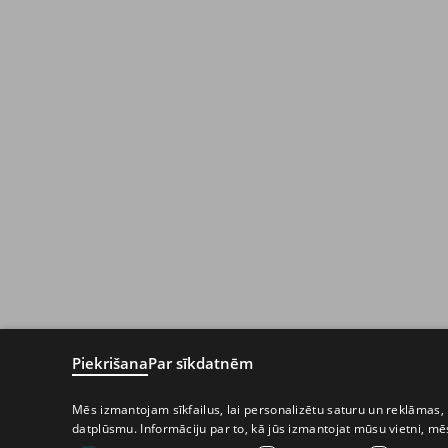
Piekrišana
Par sīkdatnēm
Mēs izmantojam sīkfailus, lai personalizētu saturu un reklāmas, 
datplūsmu. Informāciju par to, kā jūs izmantojat mūsu vietni, m