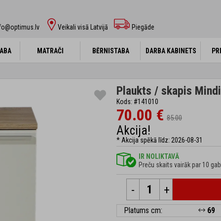
fo@optimus.lv
Veikali visā Latvijā
Piegāde
ABA
ABA
MATRAČI
MATRAČI
BĒRNISTABA
BĒRNISTABA
DARBA KABINETS
DARBA KABINETS
PR
PR
Plaukts / skapis Min
Kods: #141010
70.00 €
85.00
Akcija!
* Akcija spēkā līdz: 2026-08-31
IR NOLIKTAVĀ
Preču skaits vairāk par 10 gab
-
+
Platums cm:
69