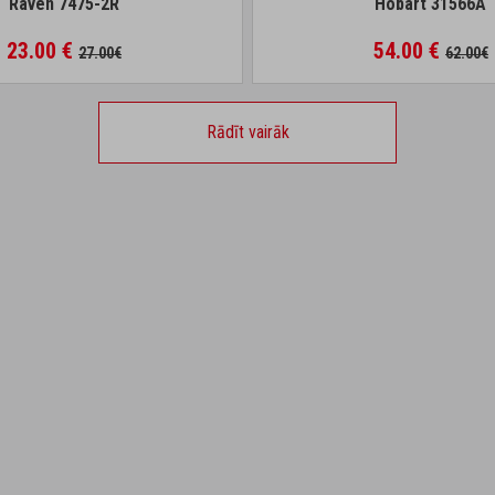
Raven 7475-2R
Hobart 31566A
23.00 €
54.00 €
27.00€
62.00€
Rādīt vairāk