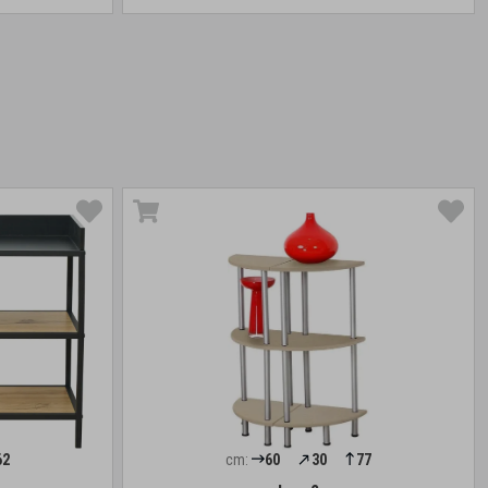
62
cm:
60
30
77