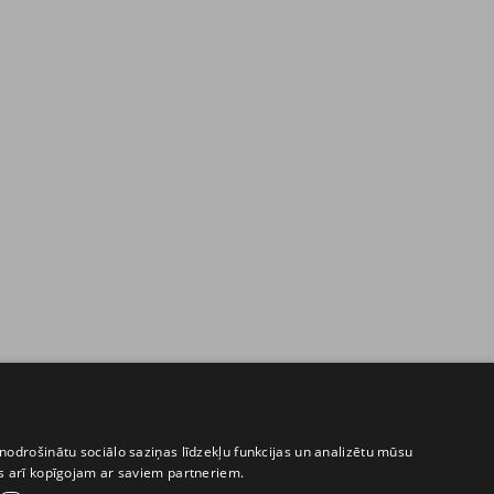
nodrošinātu sociālo saziņas līdzekļu funkcijas un analizētu mūsu
ēs arī kopīgojam ar saviem partneriem.