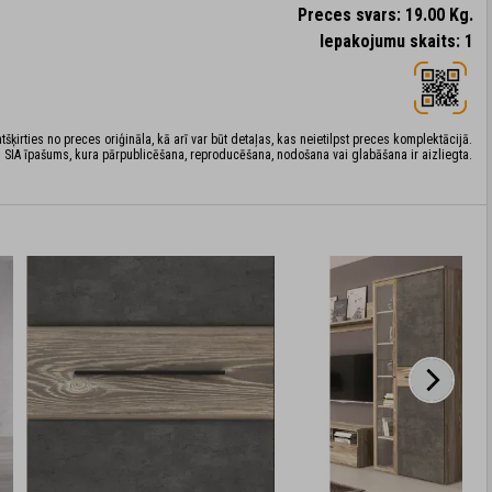
Preces svars: 19.00 Kg.
Iepakojumu skaits: 1
šķirties no preces oriģināla, kā arī var būt detaļas, kas neietilpst preces komplektācijā.
 SIA īpašums, kura pārpublicēšana, reproducēšana, nodošana vai glabāšana ir aizliegta.