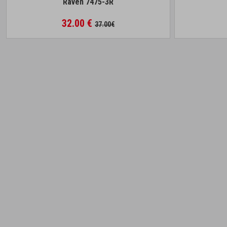
Raven 7475-3R
32.00 €
37.00€