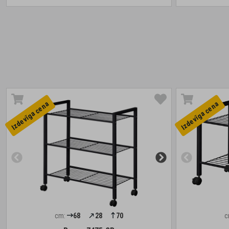
Izdevīga cena
Izdevīga cena
cm:
68
28
70
c