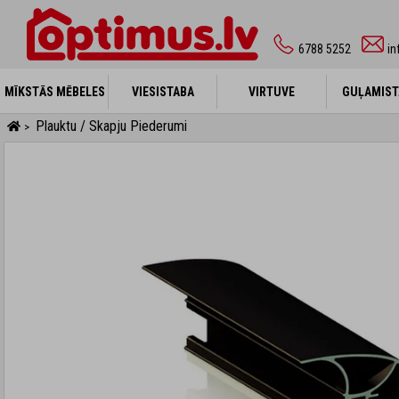
6788 5252
in
MĪKSTĀS MĒBELES
MĪKSTĀS MĒBELES
VIESISTABA
VIESISTABA
VIRTUVE
VIRTUVE
GUĻAMIST
GUĻAMIST
Plauktu / Skapju Piederumi
>