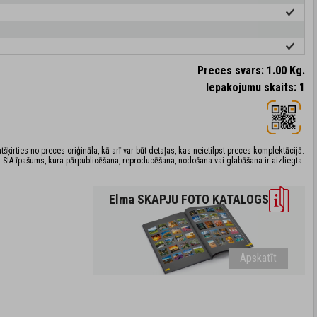
Preces svars: 1.00 Kg.
Iepakojumu skaits: 1
šķirties no preces oriģināla, kā arī var būt detaļas, kas neietilpst preces komplektācijā.
 SIA īpašums, kura pārpublicēšana, reproducēšana, nodošana vai glabāšana ir aizliegta.
Elma SKAPJU FOTO KATALOGS
Apskatīt