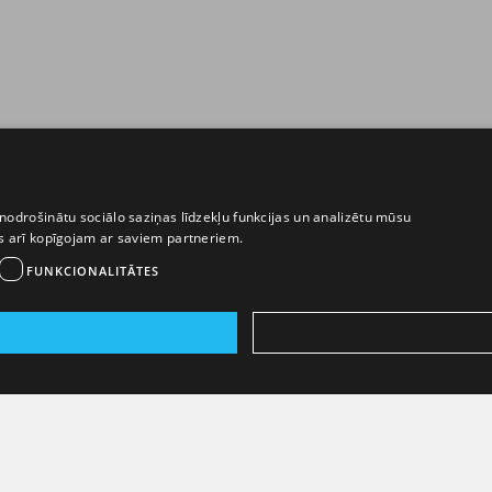
nodrošinātu sociālo saziņas līdzekļu funkcijas un analizētu mūsu
ēs arī kopīgojam ar saviem partneriem.
FUNKCIONALITĀTES