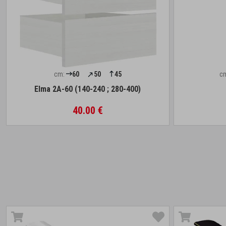
cm:
60
50
45
c
Elma 2A-60 (140-240 ; 280-400)
40.00 €