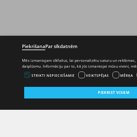
Piekrišana
Par sīkdatnēm
Mēs izmantojam sīkfailus, lai personalizētu saturu un reklāmas, 
datplūsmu. Informāciju par to, kā jūs izmantojat mūsu vietni, m
STRIKTI NEPIECIEŠAMIE
VEIKTSPĒJAS
MĒRĶA
PIEKRIST VISIEM