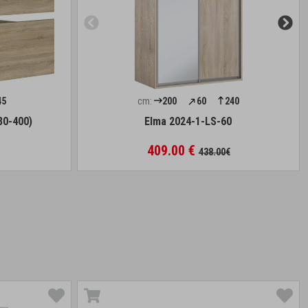
45
cm:
200
60
240
80-400)
Elma 2024-1-LS-60
409.00 €
438.00€