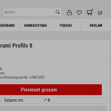
LV
IEKŠNAMS
IEKŠNAMS
VANNASISTABA
VANNASISTABA
TERASEI
TERASEI
SKOLĀM
SKOLĀM
rumi Profils 8
Ā
enas
informācija pa tālr.:
6788 5252
Pievienot grozam
Dziļums cm:
3