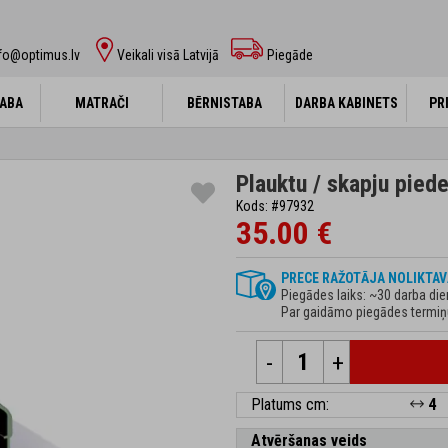
fo@optimus.lv
Veikali visā Latvijā
Piegāde
ABA
ABA
MATRAČI
MATRAČI
BĒRNISTABA
BĒRNISTABA
DARBA KABINETS
DARBA KABINETS
PR
PR
Plauktu / skapju piede
Kods: #97932
35.00 €
PRECE RAŽOTĀJA NOLIKTAV
Piegādes laiks: ~30 darba di
Par gaidāmo piegādes termiņu 
-
+
Platums cm:
4
Atvēršanas veids