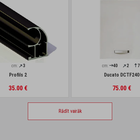
cm:
3
cm:
40
2
7
Profils 2
Ducato DCTF240
35.00 €
75.00 €
Rādīt vairāk