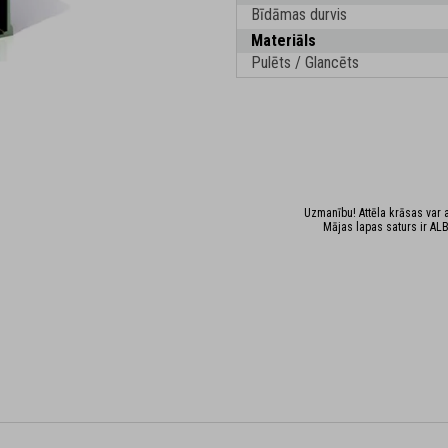
Bīdāmas durvis
Materiāls
Pulēts / Glancēts
Uzmanību! Attēla krāsas var at
Mājas lapas saturs ir ALB