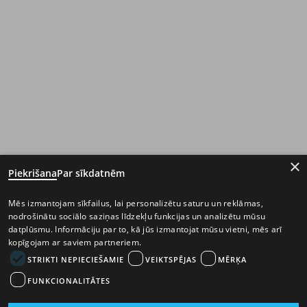
×
Piekrišana
Par sīkdatnēm
Mēs izmantojam sīkfailus, lai personalizētu saturu un reklāmas,
nodrošinātu sociālo saziņas līdzekļu funkcijas un analizētu mūsu
datplūsmu. Informāciju par to, kā jūs izmantojat mūsu vietni, mēs arī
kopīgojam ar saviem partneriem.
STRIKTI NEPIECIEŠAMIE
VEIKTSPĒJAS
MĒRĶA
FUNKCIONALITĀTES