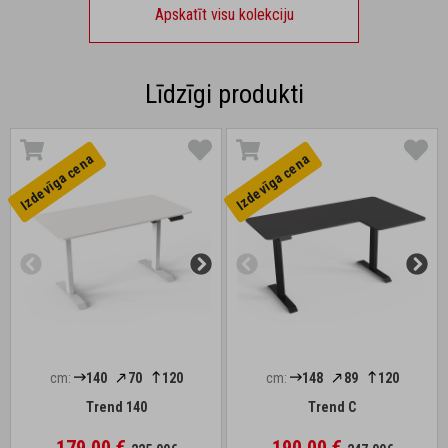
Apskatīt visu kolekciju
Līdzīgi produkti
Izdevīga cena
Izdevīga cena
cm:
140
70
120
cm:
148
89
120
Trend 140
Trend C