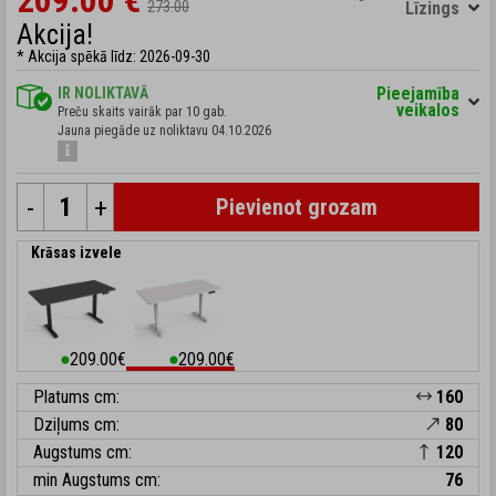
209.00 €
273.00
Līzings
Akcija!
* Akcija spēkā līdz: 2026-09-30
Pieejamība
IR NOLIKTAVĀ
veikalos
Preču skaits vairāk par 10 gab.
Jauna piegāde uz noliktavu 04.10.2026
-
+
Pievienot grozam
Krāsas izvele
209.00€
209.00€
⬤
⬤
Platums cm:
160
Dziļums cm:
80
Augstums cm:
120
min Augstums cm:
76