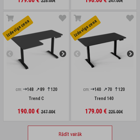
179.00 €
190.00 €
225.00€
247.00€
Izdevīga cena
Izdevīga cena
cm:
148
89
120
cm:
140
70
120
Trend C
Trend 140
190.00 €
179.00 €
247.00€
225.00€
Rādīt vairāk