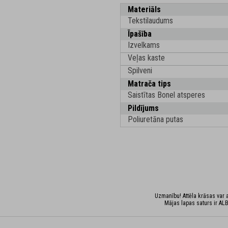
Materiāls
Tekstilaudums
Īpašība
Izvelkams
Veļas kaste
Spilveni
Matrača tips
Saistītas Bonel atsperes
Pildījums
Poliuretāna putas
Uzmanību! Attēla krāsas var at
Mājas lapas saturs ir ALB