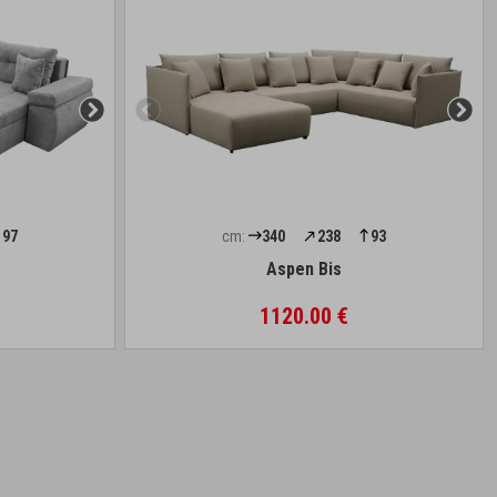
97
cm:
340
238
93
Aspen Bis
1120.00 €