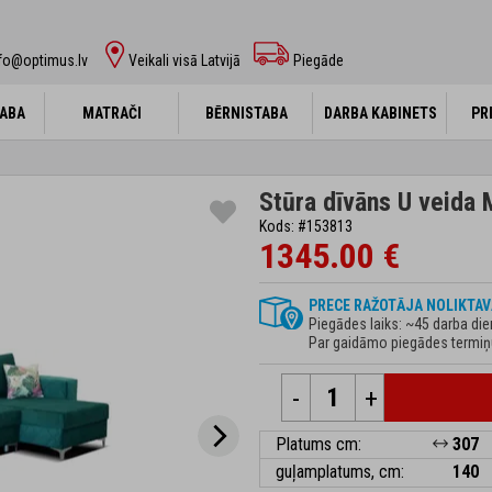
fo@optimus.lv
Veikali visā Latvijā
Piegāde
ABA
ABA
MATRAČI
MATRAČI
BĒRNISTABA
BĒRNISTABA
DARBA KABINETS
DARBA KABINETS
PR
PR
Stūra dīvāns U veida
Kods: #153813
1345.00 €
PRECE RAŽOTĀJA NOLIKTAV
Piegādes laiks: ~45 darba di
Par gaidāmo piegādes termiņu 
-
+
Platums cm:
307
guļamplatums, cm:
140