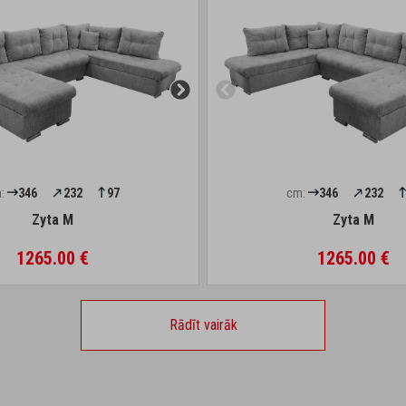
:
346
232
97
cm:
346
232
Zyta M
Zyta M
1265.00 €
1265.00 €
Rādīt vairāk