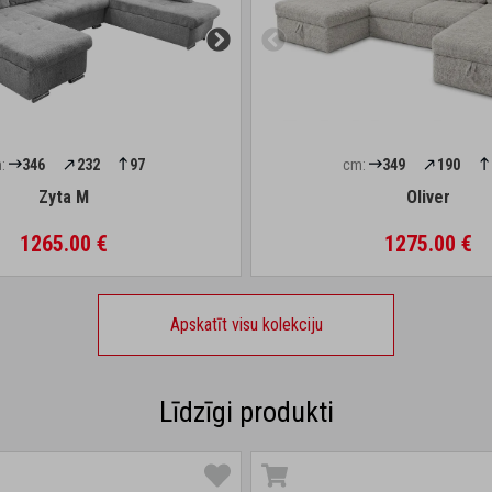
:
346
232
97
cm:
349
190
Zyta M
Oliver
1265.00 €
1275.00 €
Apskatīt visu kolekciju
Līdzīgi produkti