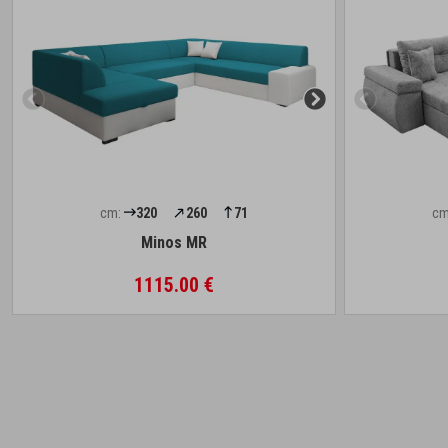
cm:
320
260
71
cm
Minos MR
1115.00 €