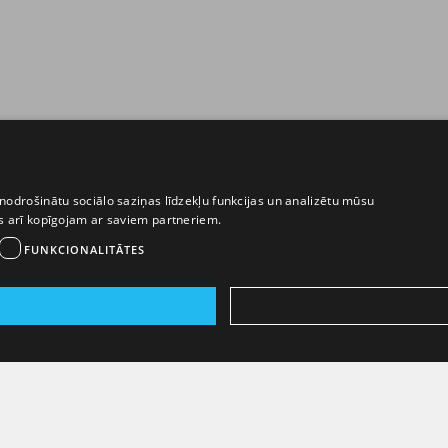
nodrošinātu sociālo saziņas līdzekļu funkcijas un analizētu mūsu
ēs arī kopīgojam ar saviem partneriem.
FUNKCIONALITĀTES