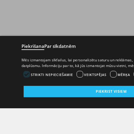
Piekrišana
Par sīkdatnēm
Mēs izmantojam sīkfailus, lai personalizētu saturu un reklāmas, 
datplūsmu. Informāciju par to, kā jūs izmantojat mūsu vietni, m
STRIKTI NEPIECIEŠAMIE
VEIKTSPĒJAS
MĒRĶA
PIEKRIST VISIEM