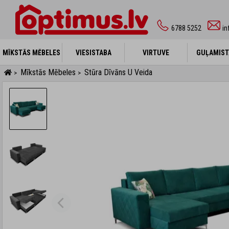
6788 5252
in
MĪKSTĀS MĒBELES
MĪKSTĀS MĒBELES
VIESISTABA
VIESISTABA
VIRTUVE
VIRTUVE
GUĻAMIST
GUĻAMIST
Mīkstās Mēbeles
Stūra Dīvāns U Veida
>
>