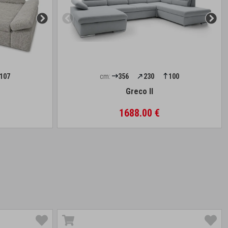
107
cm:
356
230
100
Greco II
1688.00 €