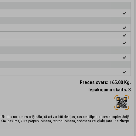
Preces svars: 165.00 Kg.
Iepakojumu skaits: 3
šķirties no preces oriģināla, kā arī var būt detaļas, kas neietilpst preces komplektācijā.
 SIA īpašums, kura pārpublicēšana, reproducēšana, nodošana vai glabāšana ir aizliegta.