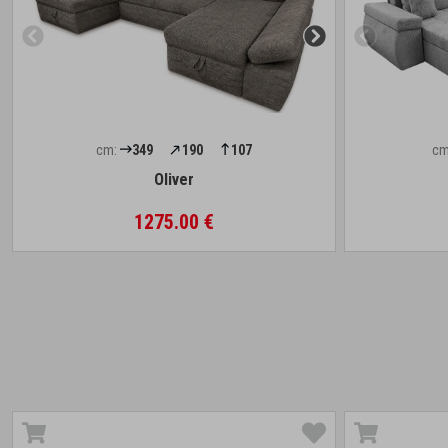
cm:
349
190
107
cm
Oliver
1275.00 €