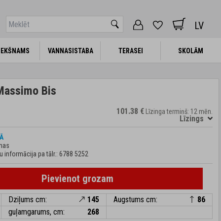
LV
IEKŠNAMS
IEKŠNAMS
VANNASISTABA
VANNASISTABA
TERASEI
TERASEI
SKOLĀM
SKOLĀM
 Massimo Bis
101.38 €
Līzinga termiņš: 12 mēn.
Līzings
Ā
enas
informācija pa tālr.:
6788 5252
Pievienot grozam
Dziļums cm:
145
Augstums cm:
86
guļamgarums, cm:
268