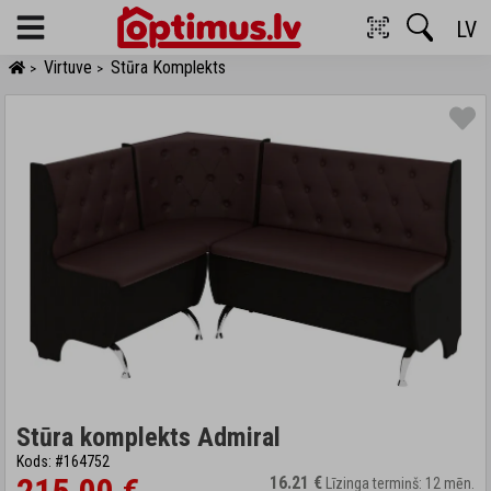
LV
Menu
Virtuve
Stūra Komplekts
>
>
Stūra komplekts Admiral
Kods: #164752
16.21 €
Līzinga termiņš: 12 mēn.