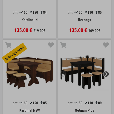
cm:
160
120
84
cm:
150
110
85
Kardinal N
Hercogs
135.00 €
135.00 €
219.00€
169.00€
Izdevīga cena
cm:
160
120
85
cm:
150
110
89
Kardinal NEW
Getman Plus