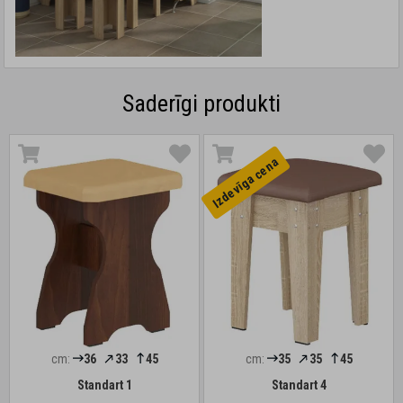
Saderīgi produkti
Izdevīga cena
cm:
36
33
45
cm:
35
35
45
Standart 1
Standart 4