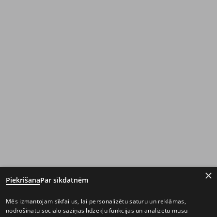
×
Piekrišana
Par sīkdatnēm
Mēs izmantojam sīkfailus, lai personalizētu saturu un reklāmas,
nodrošinātu sociālo saziņas līdzekļu funkcijas un analizētu mūsu