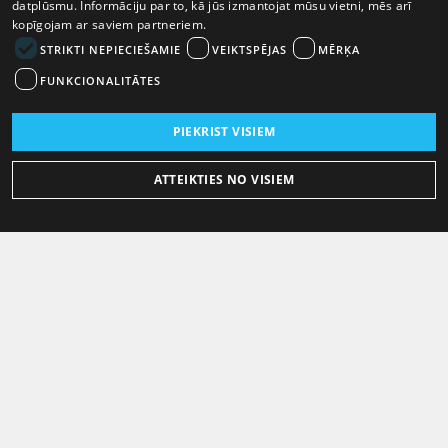
datplūsmu. Informāciju par to, kā jūs izmantojat mūsu vietni, mēs arī
kopīgojam ar saviem partneriem.
STRIKTI NEPIECIEŠAMIE
VEIKTSPĒJAS
MĒRĶA
FUNKCIONALITĀTES
PIEKRIST VISIEM
ATTEIKTIES NO VISIEM