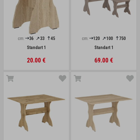
cm:
36
33
45
cm:
120
100
750
Standart 1
Standart 1
20.00 €
69.00 €