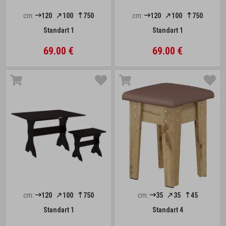
cm:
120
100
750
cm:
120
100
750
Standart 1
Standart 1
69.00 €
69.00 €
cm:
120
100
750
cm:
35
35
45
Standart 1
Standart 4