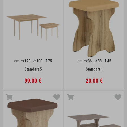
cm:
120
100
75
cm:
36
33
45
Standart 5
Standart 1
99.00 €
20.00 €