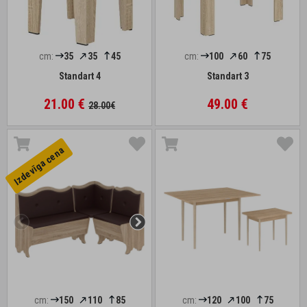
cm:
35
35
45
cm:
100
60
75
Standart 4
Standart 3
21.00 €
49.00 €
28.00€
Izdevīga cena
cm:
150
110
85
cm:
120
100
75