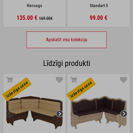
Hercogs
Standart 5
135.00 €
99.00 €
169.00€
Apskatīt visu kolekciju
Līdzīgi produkti
Izdevīga cena
Izdevīga cena