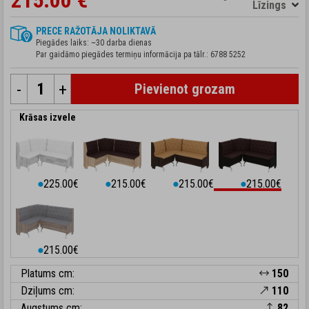
215.00 €
Līzings
PRECE RAŽOTĀJA NOLIKTAVĀ
Piegādes laiks: ~30 darba dienas
Par gaidāmo piegādes termiņu informācija pa tālr.:
6788 5252
-
+
Pievienot grozam
Krāsas izvele
225.00€
215.00€
215.00€
215.00€
⬤
⬤
⬤
⬤
215.00€
⬤
Platums cm:
150
Dziļums cm:
110
Augstums cm:
82