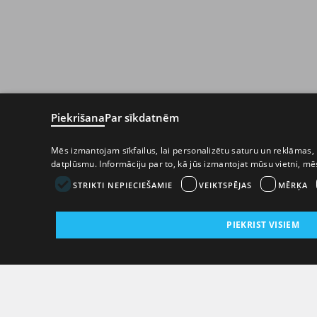
Piekrišana
Par sīkdatnēm
Mēs izmantojam sīkfailus, lai personalizētu saturu un reklāmas, 
datplūsmu. Informāciju par to, kā jūs izmantojat mūsu vietni, m
STRIKTI NEPIECIEŠAMIE
VEIKTSPĒJAS
MĒRĶA
PIEKRIST VISIEM