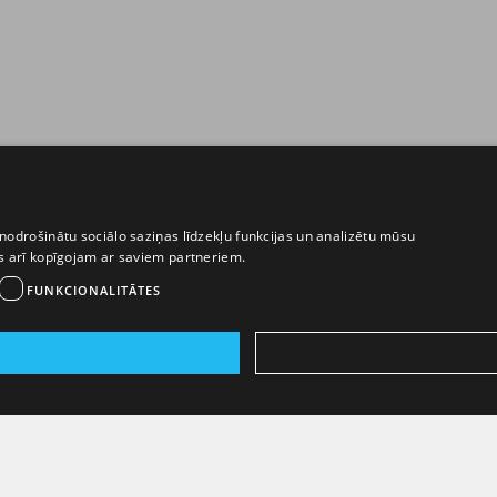
nodrošinātu sociālo saziņas līdzekļu funkcijas un analizētu mūsu
ēs arī kopīgojam ar saviem partneriem.
FUNKCIONALITĀTES