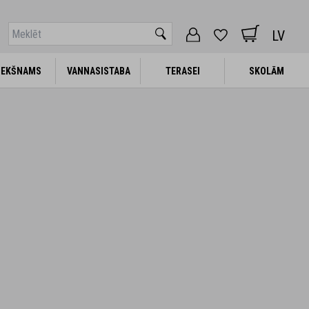
LV
IEKŠNAMS
IEKŠNAMS
VANNASISTABA
VANNASISTABA
TERASEI
TERASEI
SKOLĀM
SKOLĀM