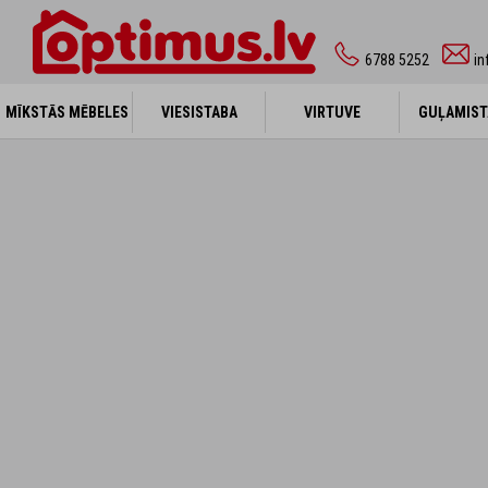
6788 5252
in
MĪKSTĀS MĒBELES
MĪKSTĀS MĒBELES
VIESISTABA
VIESISTABA
VIRTUVE
VIRTUVE
GUĻAMIST
GUĻAMIST