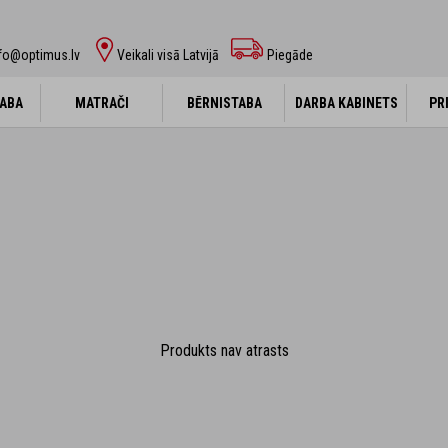
fo@optimus.lv
Veikali visā Latvijā
Piegāde
ABA
ABA
MATRAČI
MATRAČI
BĒRNISTABA
BĒRNISTABA
DARBA KABINETS
DARBA KABINETS
PR
PR
Produkts nav atrasts