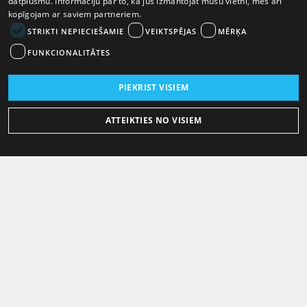
datplūsmu. Informāciju par to, kā jūs izmantojat mūsu vietni, mēs arī
kopīgojam ar saviem partneriem.
STRIKTI NEPIECIEŠAMIE
VEIKTSPĒJAS
MĒRĶA
FUNKCIONALITĀTES
PIEKRIST VISIEM
ATTEIKTIES NO VISIEM