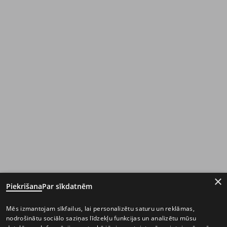
×
Piekrišana
Par sīkdatnēm
Mēs izmantojam sīkfailus, lai personalizētu saturu un reklāmas,
nodrošinātu sociālo saziņas līdzekļu funkcijas un analizētu mūsu