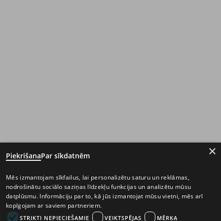
×
Piekrišana
Par sīkdatnēm
Mēs izmantojam sīkfailus, lai personalizētu saturu un reklāmas,
nodrošinātu sociālo saziņas līdzekļu funkcijas un analizētu mūsu
datplūsmu. Informāciju par to, kā jūs izmantojat mūsu vietni, mēs arī
kopīgojam ar saviem partneriem.
STRIKTI NEPIECIEŠAMIE
VEIKTSPĒJAS
MĒRĶA