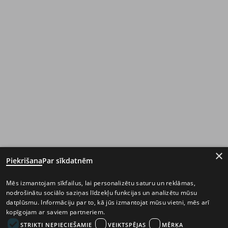
×
Piekrišana
Par sīkdatnēm
Mēs izmantojam sīkfailus, lai personalizētu saturu un reklāmas,
nodrošinātu sociālo saziņas līdzekļu funkcijas un analizētu mūsu
datplūsmu. Informāciju par to, kā jūs izmantojat mūsu vietni, mēs arī
kopīgojam ar saviem partneriem.
STRIKTI NEPIECIEŠAMIE
VEIKTSPĒJAS
MĒRĶA