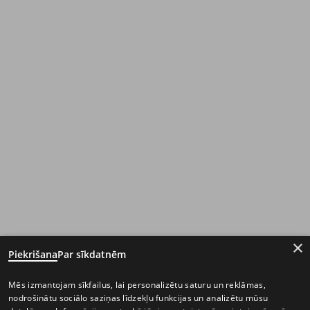
×
Piekrišana
Par sīkdatnēm
Mēs izmantojam sīkfailus, lai personalizētu saturu un reklāmas,
nodrošinātu sociālo saziņas līdzekļu funkcijas un analizētu mūsu