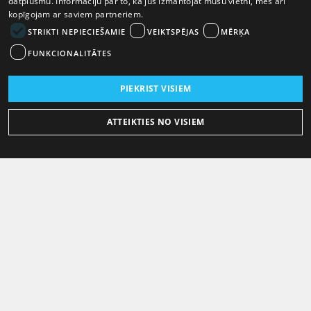
datplūsmu. Informāciju par to, kā jūs izmantojat mūsu vietni, mēs arī
kopīgojam ar saviem partneriem.
STRIKTI NEPIECIEŠAMIE
VEIKTSPĒJAS
MĒRĶA
FUNKCIONALITĀTES
PIEKRIST VISIEM
ATTEIKTIES NO VISIEM