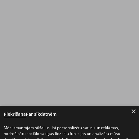
×
Piekrišana
Par sīkdatnēm
Mēs izmantojam sīkfailus, lai personalizētu saturu un reklāmas,
nodrošinātu sociālo saziņas līdzekļu funkcijas un analizētu mūsu