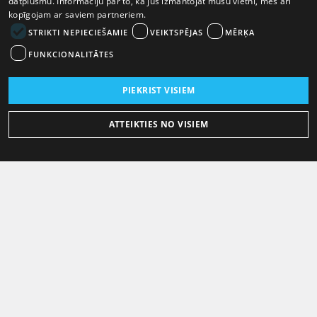
datplūsmu. Informāciju par to, kā jūs izmantojat mūsu vietni, mēs arī
kopīgojam ar saviem partneriem.
STRIKTI NEPIECIEŠAMIE
VEIKTSPĒJAS
MĒRĶA
FUNKCIONALITĀTES
PIEKRIST VISIEM
ATTEIKTIES NO VISIEM