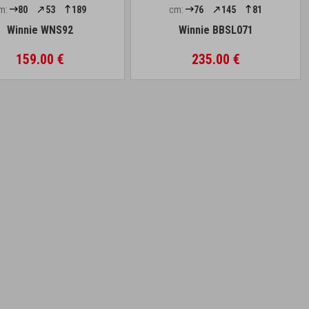
m:
80
53
189
cm:
76
145
81
Winnie WNS92
Winnie BBSL071
159.00 €
235.00 €