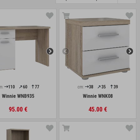
m:
110
60
77
cm:
38
35
39
Winnie WNB935
Winnie WNK08
95.00 €
45.00 €