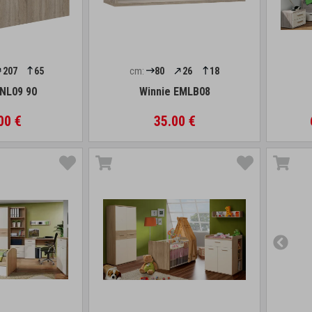
207
65
cm:
80
26
18
NL09 90
Winnie EMLB08
00 €
35.00 €