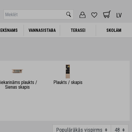
LV
IEKŠNAMS
IEKŠNAMS
VANNASISTABA
VANNASISTABA
TERASEI
TERASEI
SKOLĀM
SKOLĀM
iekarināms plaukts /
Plaukts / skapis
Sienas skapis