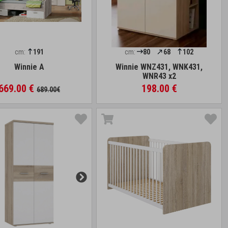
cm:
191
cm:
80
68
102
Winnie A
Winnie WNZ431, WNK431,
WNR43 x2
669.00 €
198.00 €
689.00€