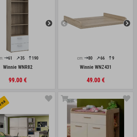
m:
61
35
190
cm:
80
66
9
Winnie WNR82
Winnie WNZ431
99.00 €
49.00 €
cena