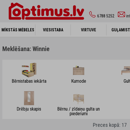
6788 5252
in
MĪKSTĀS MĒBELES
MĪKSTĀS MĒBELES
VIESISTABA
VIESISTABA
VIRTUVE
VIRTUVE
GUĻAMIST
GUĻAMIST
Meklēšana: Winnie
Bērnistabas iekārta
Kumode
Gul
Drēbju skapis
Bērnu / zīdaiņu gulta un
piederumi
Preces kopā: 17