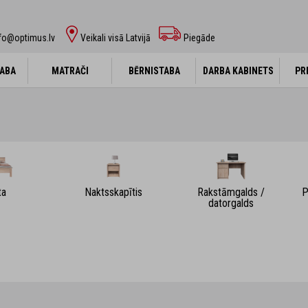
fo@optimus.lv
Veikali visā Latvijā
Piegāde
ABA
ABA
MATRAČI
MATRAČI
BĒRNISTABA
BĒRNISTABA
DARBA KABINETS
DARBA KABINETS
PR
PR
ta
Naktsskapītis
Rakstāmgalds /
P
datorgalds