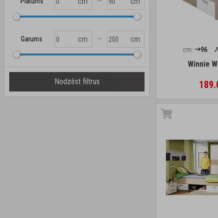
—
cm
cm
Platums
—
cm
cm
Garums
cm:
96
Winnie W
Nodzēst filtrus
189.