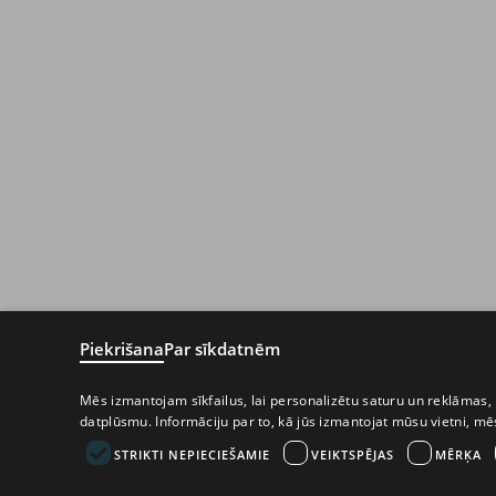
Piekrišana
Par sīkdatnēm
Mēs izmantojam sīkfailus, lai personalizētu saturu un reklāmas, 
datplūsmu. Informāciju par to, kā jūs izmantojat mūsu vietni, m
STRIKTI NEPIECIEŠAMIE
VEIKTSPĒJAS
MĒRĶA