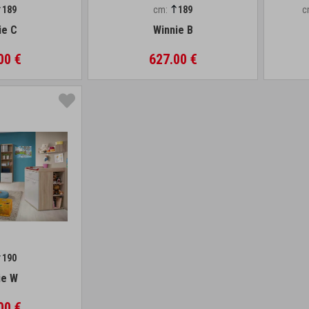
189
cm:
189
c
ie C
Winnie B
00 €
627.00 €
190
ie W
00 €