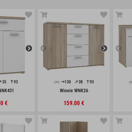
35
93
cm:
130
38
93
c
WNK431
Winnie WNK26
0 €
159.00 €