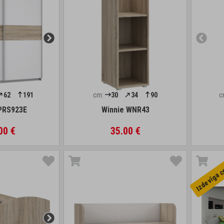
62
191
cm:
30
34
90
c
PRS923E
Winnie WNR43
00 €
35.00 €
Izdevīga 