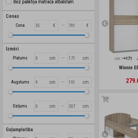
Bez paliktņa matrača atbalstam
Cenas
—
€
€
Cena
Izmēri
—
cm
cm
Platums
cm:
171
Winnie E
279.
—
cm
cm
Augstums
—
cm
cm
Dziļums
Guļamplatība