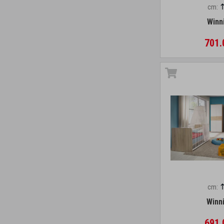
cm:
Winn
701.
cm:
Winn
691.