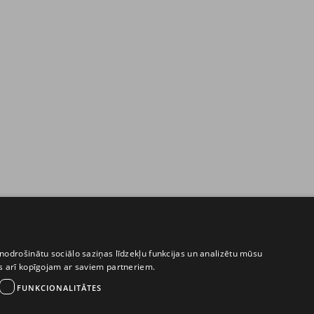
nodrošinātu sociālo saziņas līdzekļu funkcijas un analizētu mūsu
ēs arī kopīgojam ar saviem partneriem.
FUNKCIONALITĀTES