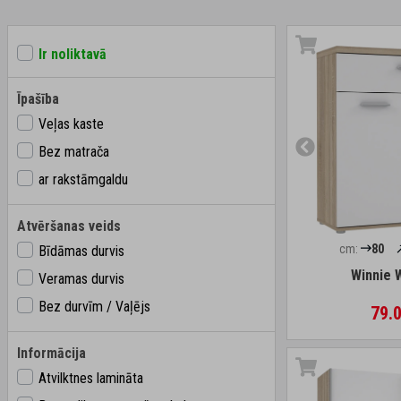
Ir noliktavā
Īpašība
Veļas kaste
Bez matrača
ar rakstāmgaldu
Atvēršanas veids
cm:
80
Bīdāmas durvis
Winnie 
Veramas durvis
Bez durvīm / Vaļējs
79.0
Informācija
Atvilktnes lamināta