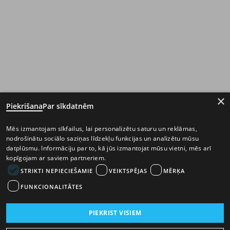
×
Piekrišana
Par sīkdatnēm
Mēs izmantojam sīkfailus, lai personalizētu saturu un reklāmas,
nodrošinātu sociālo saziņas līdzekļu funkcijas un analizētu mūsu
datplūsmu. Informāciju par to, kā jūs izmantojat mūsu vietni, mēs arī
kopīgojam ar saviem partneriem.
STRIKTI NEPIECIEŠAMIE
VEIKTSPĒJAS
MĒRĶA
FUNKCIONALITĀTES
PIEKRIST VISIEM