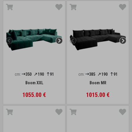
cm:
350
190
91
cm:
385
190
91
Boom XXL
Boom MR
1055.00 €
1015.00 €