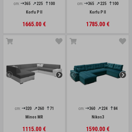
cm:
365
225
100
cm:
365
225
100
Korfu P II
Korfu P II
1665.00 €
1785.00 €
cm:
320
260
71
cm:
360
224
84
Minos MR
Nikos3
1115.00 €
1590.00 €