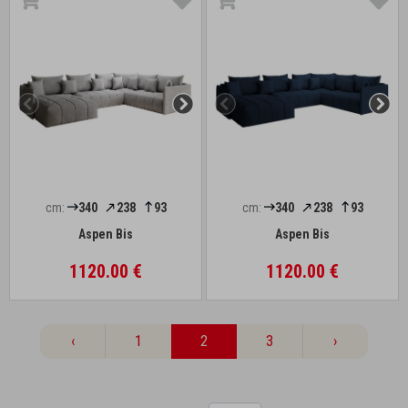
cm:
340
238
93
cm:
340
238
93
Aspen Bis
Aspen Bis
1120.00 €
1120.00 €
‹
1
2
3
›