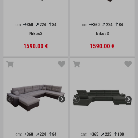
cm:
360
224
84
cm:
360
224
84
Nikos3
Nikos3
1590.00 €
1590.00 €
cm:
360
224
84
cm:
365
225
100