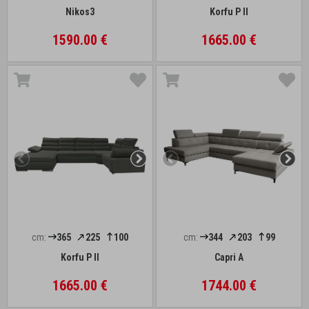
Nikos3
Korfu P II
1590.00 €
1665.00 €
cm:
365
225
100
cm:
344
203
99
Korfu P II
Capri A
1665.00 €
1744.00 €