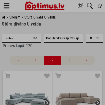
LV
Menu
Skolām
Stūra Dīvāns U Veida
>
>
Stūra dīvāns U veida
Populārākās vispirms
Filtrs
Preces kopā: 120
‹
1
2
3
›