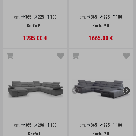
cm:
365
225
100
cm:
365
225
100
Korfu P II
Korfu P II
1785.00 €
1665.00 €
cm:
365
296
100
cm:
365
225
100
Korfu III
Korfu P II