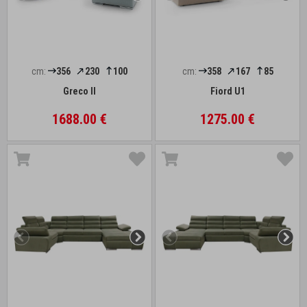
cm:
356
230
100
cm:
358
167
85
Greco II
Fiord U1
1688.00 €
1275.00 €