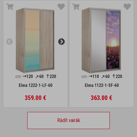
cm:
120
60
220
cm:
110
60
220
Elma 1222-1-LF-60
Elma 1122-1-SF-60
359.00 €
363.00 €
Rādīt vairāk