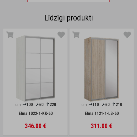
Līdzīgi produkti
cm:
100
60
220
cm:
110
60
210
Elma 1022-1-KK-60
Elma 1121-1-LS-60
346.00 €
311.00 €