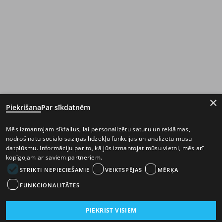
×
Piekrišana
Par sīkdatnēm
Mēs izmantojam sīkfailus, lai personalizētu saturu un reklāmas,
nodrošinātu sociālo saziņas līdzekļu funkcijas un analizētu mūsu
datplūsmu. Informāciju par to, kā jūs izmantojat mūsu vietni, mēs arī
kopīgojam ar saviem partneriem.
STRIKTI NEPIECIEŠAMIE
VEIKTSPĒJAS
MĒRĶA
FUNKCIONALITĀTES
PIEKRIST VISIEM