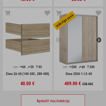
Izdevīga cena
cm:
60
50
45
cm:
200
60
240
Elma 2A-60 (140-240 ; 280-400)
Elma 2024-1-LS-60
40.00 €
409.00 €
438.00€
Apskatīt visu kolekciju