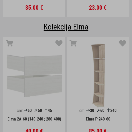
35.00 €
23.00 €
Kolekcija Elma
cm:
60
50
45
cm:
30
60
240
Elma 2A-60 (140-240 ; 280-400)
Elma P 240-60
40.00 €
85.00 €