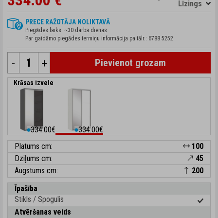
334.00 €
Līzings
PRECE RAŽOTĀJA NOLIKTAVĀ
Piegādes laiks: ~30 darba dienas
Par gaidāmo piegādes termiņu informācija pa tālr.:
6788 5252
-
+
Pievienot grozam
Krāsas izvele
334.00€
334.00€
⬤
⬤
Platums cm:
100
Dziļums cm:
45
Augstums cm:
200
Īpašība
Stikls / Spogulis
Atvēršanas veids