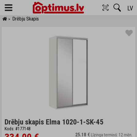
LV
Menu
Drēbju Skapis
>
Drēbju skapis Elma 1020-1-SK-45
Kods: #177148
25.18 €
Līzinga termiņš: 12 mēn.