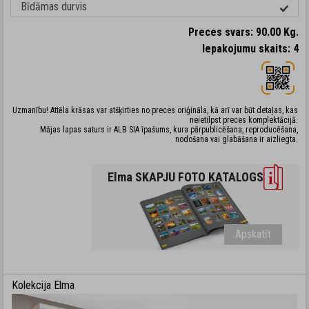
Bīdāmas durvis
Preces svars: 90.00 Kg.
Iepakojumu skaits: 4
Uzmanību! Attēla krāsas var atšķirties no preces oriģināla, kā arī var būt detaļas, kas
neietilpst preces komplektācijā.
Mājas lapas saturs ir ALB SIA īpašums, kura pārpublicēšana, reproducēšana,
nodošana vai glabāšana ir aizliegta.
Elma SKAPJU FOTO KATALOGS
Apskatīt
Kolekcija Elma