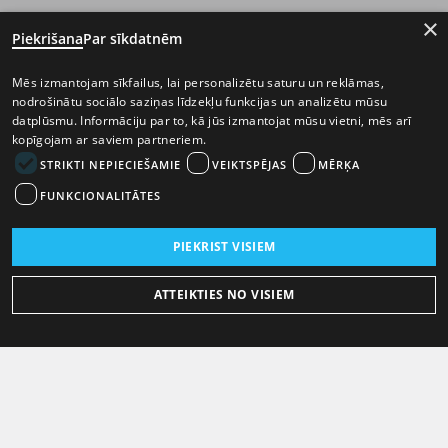
×
Piekrišana
Par sīkdatnēm
Mēs izmantojam sīkfailus, lai personalizētu saturu un reklāmas,
nodrošinātu sociālo saziņas līdzekļu funkcijas un analizētu mūsu
datplūsmu. Informāciju par to, kā jūs izmantojat mūsu vietni, mēs arī
kopīgojam ar saviem partneriem.
STRIKTI NEPIECIEŠAMIE
VEIKTSPĒJAS
MĒRĶA
FUNKCIONALITĀTES
PIEKRIST VISIEM
ATTEIKTIES NO VISIEM