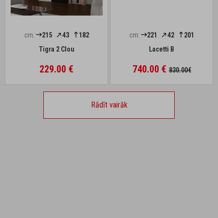
cm:
215
43
182
cm:
221
42
201
Tigra 2 Clou
Lacetti B
229.00 €
740.00 €
830.00€
Rādīt vairāk