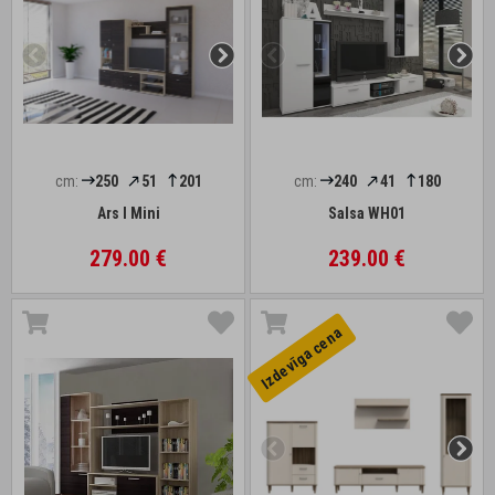
cm:
250
51
201
cm:
240
41
180
Ars I Mini
Salsa WH01
279.00 €
239.00 €
Izdevīga cena