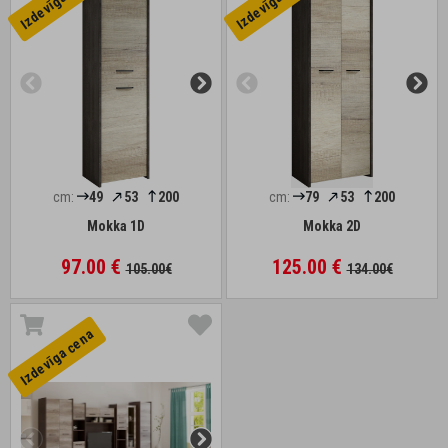
Izdevīga cena
Izdevīga cena
cm:
49
53
200
cm:
79
53
200
Mokka 1D
Mokka 2D
97.00 €
125.00 €
105.00€
134.00€
Izdevīga cena