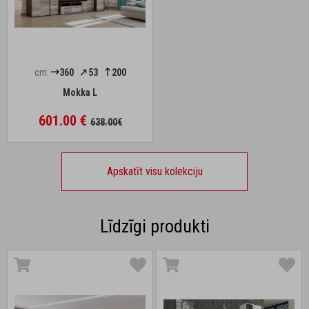
cm:
360
53
200
Mokka L
601.00 €
638.00€
Apskatīt visu kolekciju
Līdzīgi produkti