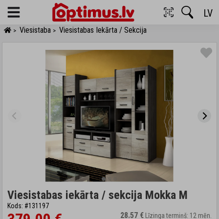
LV
Menu
Viesistaba
Viesistabas Iekārta / Sekcija
>
>
Viesistabas iekārta / sekcija Mokka M
Kods: #131197
28.57 €
Līzinga termiņš: 12 mēn.