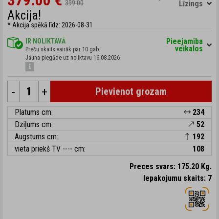
379.00 €
399.00
Līzings
Akcija!
* Akcija spēkā līdz: 2026-08-31
Pieejamība
IR NOLIKTAVĀ
veikalos
Preču skaits vairāk par 10 gab.
Jauna piegāde uz noliktavu 16.08.2026
-
+
Pievienot grozam
Platums cm:
234
Dziļums cm:
52
Augstums cm:
192
vieta priekš TV ---- cm:
108
Preces svars: 175.20 Kg.
Iepakojumu skaits: 7