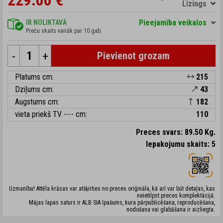
229.00 €
Līzings
Pieejamība veikalos
IR NOLIKTAVĀ
Preču skaits vairāk par 10 gab.
-
+
Pievienot grozam
Platums cm:
215
Dziļums cm:
43
Augstums cm:
182
vieta priekš TV ---- cm:
110
Preces svars: 89.50 Kg.
Iepakojumu skaits: 5
Uzmanību! Attēla krāsas var atšķirties no preces oriģināla, kā arī var būt detaļas, kas
neietilpst preces komplektācijā.
Mājas lapas saturs ir ALB SIA īpašums, kura pārpublicēšana, reproducēšana,
nodošana vai glabāšana ir aizliegta.