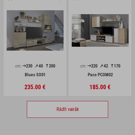
cm:
230
40
200
cm:
220
42
170
Blues SO01
Paco PCOM02
235.00 €
185.00 €
Rādīt vairāk