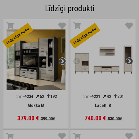
Līdzīgi produkti
Izdevīga cena
Izdevīga cena
cm:
234
52
192
cm:
221
42
201
Mokka M
Lacetti B
379.00 €
740.00 €
399.00€
830.00€