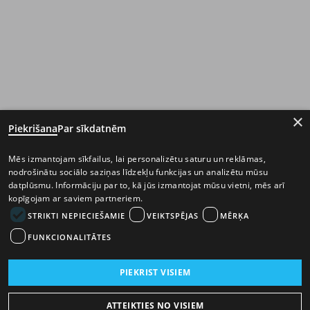
×
Piekrišana
Par sīkdatnēm
Mēs izmantojam sīkfailus, lai personalizētu saturu un reklāmas,
nodrošinātu sociālo saziņas līdzekļu funkcijas un analizētu mūsu
datplūsmu. Informāciju par to, kā jūs izmantojat mūsu vietni, mēs arī
kopīgojam ar saviem partneriem.
STRIKTI NEPIECIEŠAMIE
VEIKTSPĒJAS
MĒRĶA
FUNKCIONALITĀTES
PIEKRIST VISIEM
ATTEIKTIES NO VISIEM