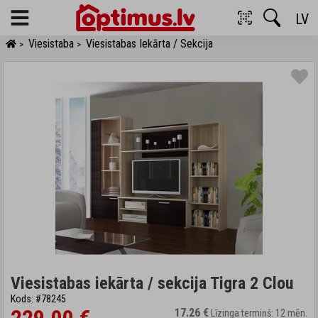
LV
Menu
Viesistaba
Viesistabas Iekārta / Sekcija
>
>
Viesistabas iekārta / sekcija Tigra 2 Clou
Kods: #78245
17.26 €
Līzinga termiņš: 12 mēn.